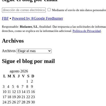
Mediante el envío de mis datos personales
FBF
▪
Powered by ®Google Feedburner
Responsable:
Biolaster, S.L
, finalidad: Dar respuesta a las solicitudes de inform
derechos, como se explica en la información adicional.
Política de Privacidad
.
Archivos
Archivos
Sigue el blog por mail
agosto 2026
L
M
X
J
V
S
D
1
2
3
4
5
6
7
8
9
10
11
12
13
14
15
16
17
18
19
20
21
22
23
24
25
26
27
28
29
30