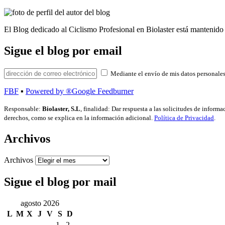
El Blog dedicado al Ciclismo Profesional en Biolaster está mantenido 
Sigue el blog por email
Mediante el envío de mis datos personales
FBF
▪
Powered by ®Google Feedburner
Responsable:
Biolaster, S.L
, finalidad: Dar respuesta a las solicitudes de inform
derechos, como se explica en la información adicional.
Política de Privacidad
.
Archivos
Archivos
Sigue el blog por mail
agosto 2026
L
M
X
J
V
S
D
1
2