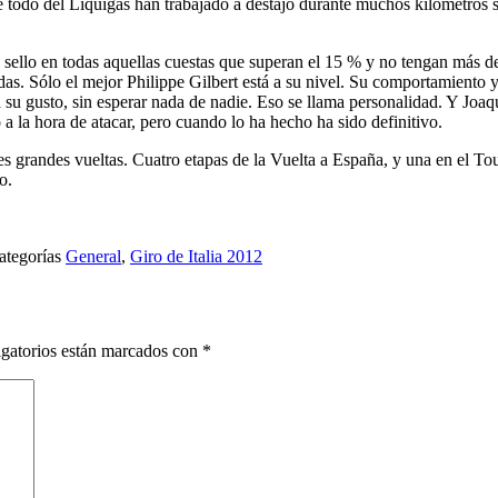
e todo del Liquigas han trabajado a destajo durante muchos kilómetros
u sello en todas aquellas cuestas que superan el 15 % y no tengan más
gadas. Sólo el mejor Philippe Gilbert está a su nivel. Su comportamient
 su gusto, sin esperar nada de nadie. Eso se llama personalidad. Y Jo
a la hora de atacar, pero cuando lo ha hecho ha sido definitivo.
res grandes vueltas. Cuatro etapas de la Vuelta a España, y una en el Tour
o.
ategorías
General
,
Giro de Italia 2012
gatorios están marcados con
*