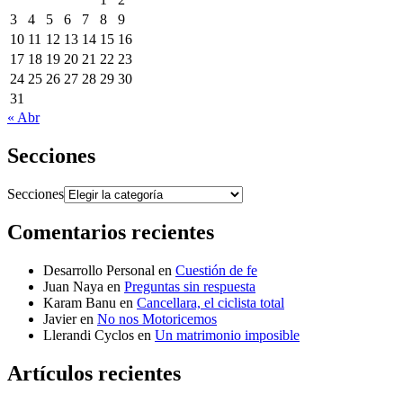
3
4
5
6
7
8
9
10
11
12
13
14
15
16
17
18
19
20
21
22
23
24
25
26
27
28
29
30
31
« Abr
Secciones
Secciones
Comentarios recientes
Desarrollo Personal
en
Cuestión de fe
Juan Naya
en
Preguntas sin respuesta
Karam Banu
en
Cancellara, el ciclista total
Javier
en
No nos Motoricemos
Llerandi Cyclos
en
Un matrimonio imposible
Artículos recientes