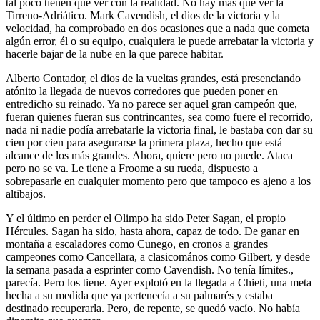
tal poco tienen que ver con la realidad. No hay más que ver la
Tirreno-Adriático. Mark Cavendish, el dios de la victoria y la
velocidad, ha comprobado en dos ocasiones que a nada que cometa
algún error, él o su equipo, cualquiera le puede arrebatar la victoria y
hacerle bajar de la nube en la que parece habitar.
Alberto Contador, el dios de la vueltas grandes, está presenciando
atónito la llegada de nuevos corredores que pueden poner en
entredicho su reinado. Ya no parece ser aquel gran campeón que,
fueran quienes fueran sus contrincantes, sea como fuere el recorrido,
nada ni nadie podía arrebatarle la victoria final, le bastaba con dar su
cien por cien para asegurarse la primera plaza, hecho que está
alcance de los más grandes. Ahora, quiere pero no puede. Ataca
pero no se va. Le tiene a Froome a su rueda, dispuesto a
sobrepasarle en cualquier momento pero que tampoco es ajeno a los
altibajos.
Y el último en perder el Olimpo ha sido Peter Sagan, el propio
Hércules. Sagan ha sido, hasta ahora, capaz de todo. De ganar en
montaña a escaladores como Cunego, en cronos a grandes
campeones como Cancellara, a clasicomános como Gilbert, y desde
la semana pasada a esprinter como Cavendish. No tenía límites.,
parecía. Pero los tiene. Ayer explotó en la llegada a Chieti, una meta
hecha a su medida que ya pertenecía a su palmarés y estaba
destinado recuperarla. Pero, de repente, se quedó vacío. No había