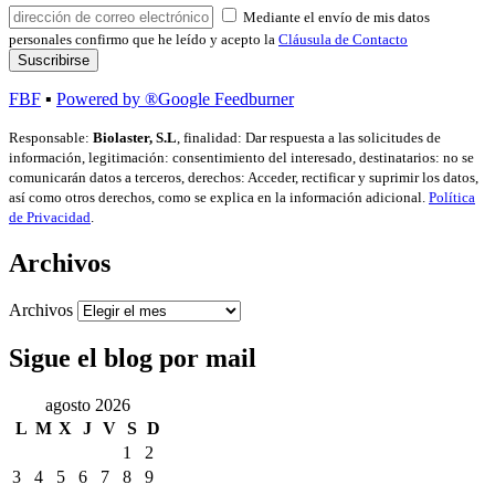
Mediante el envío de mis datos
personales confirmo que he leído y acepto la
Cláusula de Contacto
FBF
▪
Powered by ®Google Feedburner
Responsable:
Biolaster, S.L
, finalidad: Dar respuesta a las solicitudes de
información, legitimación: consentimiento del interesado, destinatarios: no se
comunicarán datos a terceros, derechos: Acceder, rectificar y suprimir los datos,
así como otros derechos, como se explica en la información adicional.
Política
de Privacidad
.
Archivos
Archivos
Sigue el blog por mail
agosto 2026
L
M
X
J
V
S
D
1
2
3
4
5
6
7
8
9