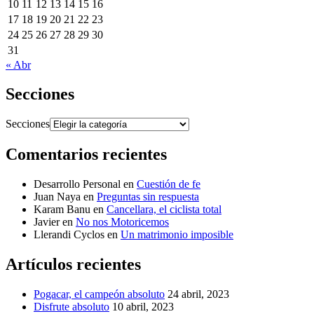
10
11
12
13
14
15
16
17
18
19
20
21
22
23
24
25
26
27
28
29
30
31
« Abr
Secciones
Secciones
Comentarios recientes
Desarrollo Personal
en
Cuestión de fe
Juan Naya
en
Preguntas sin respuesta
Karam Banu
en
Cancellara, el ciclista total
Javier
en
No nos Motoricemos
Llerandi Cyclos
en
Un matrimonio imposible
Artículos recientes
Pogacar, el campeón absoluto
24 abril, 2023
Disfrute absoluto
10 abril, 2023