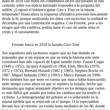
Italia de 2018 casi todos los comentarios de los aficionados se han
centrado sobre esa noticia intentado responder a la pregunta del
millón. ¿Logrará el británico ganar Giro y Tour en la misma
temporada? Hasta ahora la respuesta afirmativa provenía únicamente
desde la fe, porque analizando los datos con raciocinio la realidad se
decantaba por una contestación negativa. Con Froome, pese a los
riesgos que ello conlleva, podría darse el caso de unión entre el
credo y el razonamiento.
Froome busca en 2018 la hazaña Giro-Tour
Sus seguidores más taciturnos seguro que no han dudado en
responder que sí sin reparar en que en toda la historia solo siete
corredores han sido capaces de lograr tamaño éxito: Fausto Coppi
(1949 y 1952), Jacques Anquetil en 1964, Eddy Merckx (1970,
1972 y 1974), Bernard Hinault (1982 y 1985), Stephen Roche en
1987, Miguel Indurain (1992 y 1993) y Marco Pantani en 1998.
Pero también hay que tener en cuenta que nunca había transcurrido
tanto tiempo como ahora en que se repitiera la hazaña, hecho que
demuestra que lograr semejante objetivo en los tiempos que corren
es más difícil que antaño por todos los cambios que ha tenido el
ciclismo. La homogeneidad del pelotón se va reduciendo en la
misma medida que se retrocede en el tiempo. O la especialidad
llevada hoy al extremo, no existía hasta mediados de los 80, donde