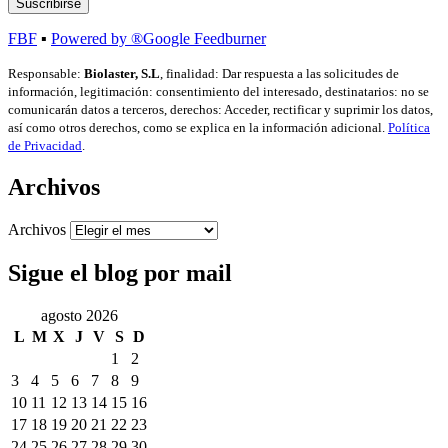
FBF
▪
Powered by ®Google Feedburner
Responsable:
Biolaster, S.L
, finalidad: Dar respuesta a las solicitudes de
información, legitimación: consentimiento del interesado, destinatarios: no se
comunicarán datos a terceros, derechos: Acceder, rectificar y suprimir los datos,
así como otros derechos, como se explica en la información adicional.
Política
de Privacidad
.
Archivos
Archivos
Sigue el blog por mail
agosto 2026
L
M
X
J
V
S
D
1
2
3
4
5
6
7
8
9
10
11
12
13
14
15
16
17
18
19
20
21
22
23
24
25
26
27
28
29
30