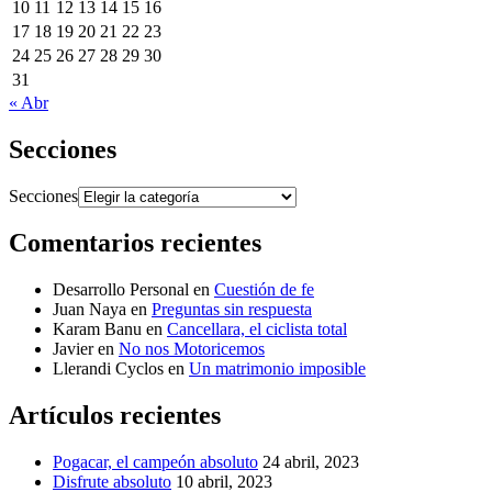
10
11
12
13
14
15
16
17
18
19
20
21
22
23
24
25
26
27
28
29
30
31
« Abr
Secciones
Secciones
Comentarios recientes
Desarrollo Personal
en
Cuestión de fe
Juan Naya
en
Preguntas sin respuesta
Karam Banu
en
Cancellara, el ciclista total
Javier
en
No nos Motoricemos
Llerandi Cyclos
en
Un matrimonio imposible
Artículos recientes
Pogacar, el campeón absoluto
24 abril, 2023
Disfrute absoluto
10 abril, 2023