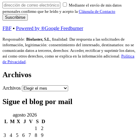
Mediante el envío de mis datos
personales confirmo que he leído y acepto la
Cláusula de Contacto
FBF
▪
Powered by ®Google Feedburner
Responsable:
Biolaster, S.L
, finalidad: Dar respuesta a las solicitudes de
información, legitimación: consentimiento del interesado, destinatarios: no se
comunicarán datos a terceros, derechos: Acceder, rectificar y suprimir los datos,
así como otros derechos, como se explica en la información adicional.
Política
de Privacidad
.
Archivos
Archivos
Sigue el blog por mail
agosto 2026
L
M
X
J
V
S
D
1
2
3
4
5
6
7
8
9