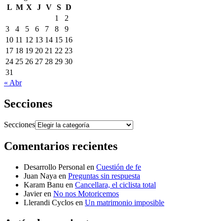
L
M
X
J
V
S
D
1
2
3
4
5
6
7
8
9
10
11
12
13
14
15
16
17
18
19
20
21
22
23
24
25
26
27
28
29
30
31
« Abr
Secciones
Secciones
Comentarios recientes
Desarrollo Personal
en
Cuestión de fe
Juan Naya
en
Preguntas sin respuesta
Karam Banu
en
Cancellara, el ciclista total
Javier
en
No nos Motoricemos
Llerandi Cyclos
en
Un matrimonio imposible