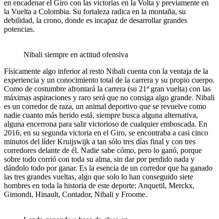
en encadenar el Giro con las victorias en la Volta y previamente en
la Vuelta a Colombia. Su fortaleza radica en la montaña, su
debilidad, la crono, donde es incapaz de desarrollar grandes
potencias.
Nibali siempre en actitud ofensiva
Físicamente algo inferior al resto Nibali cuenta con la ventaja de la
experiencia y un conocimiento total de la carrera y su propio cuerpo.
Como de costumbre afrontará la carrera (su 21ª gran vuelta) con las
máximas aspiraciones y raro será que no consiga algo grande. Nibali
es un corredor de raza, un animal deportivo que se revuelve como
nadie cuanto más herido está, siempre busca alguna alternativa,
alguna encerrona para salir victorioso de cualquier emboscada. En
2016, en su segunda victoria en el Giro, se encontraba a casi cinco
minutos del líder Kruijswijk a tan sólo tres días final y con tres
corredores delante de él. Nadie sabe cómo, pero lo ganó, porque
sobre todo corrió con toda su alma, sin dar por perdido nada y
dándolo todo por ganar. Es la esencia de un corredor que ha ganado
las tres grandes vueltas, algo que solo lo han conseguido siete
hombres en toda la historia de este deporte: Anquetil, Merckx,
Gimondi, Hinault, Contador, Nibali y Froome.