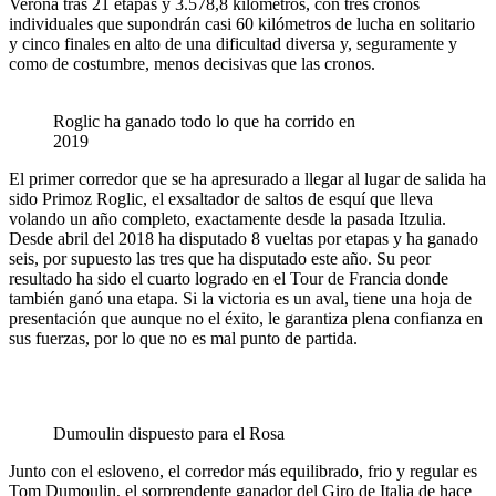
Verona tras 21 etapas y 3.578,8 kilómetros, con tres cronos
individuales que supondrán casi 60 kilómetros de lucha en solitario
y cinco finales en alto de una dificultad diversa y, seguramente y
como de costumbre, menos decisivas que las cronos.
Roglic ha ganado todo lo que ha corrido en
2019
El primer corredor que se ha apresurado a llegar al lugar de salida ha
sido Primoz Roglic, el exsaltador de saltos de esquí que lleva
volando un año completo, exactamente desde la pasada Itzulia.
Desde abril del 2018 ha disputado 8 vueltas por etapas y ha ganado
seis, por supuesto las tres que ha disputado este año. Su peor
resultado ha sido el cuarto logrado en el Tour de Francia donde
también ganó una etapa. Si la victoria es un aval, tiene una hoja de
presentación que aunque no el éxito, le garantiza plena confianza en
sus fuerzas, por lo que no es mal punto de partida.
Dumoulin dispuesto para el Rosa
Junto con el esloveno, el corredor más equilibrado, frio y regular es
Tom Dumoulin, el sorprendente ganador del Giro de Italia de hace