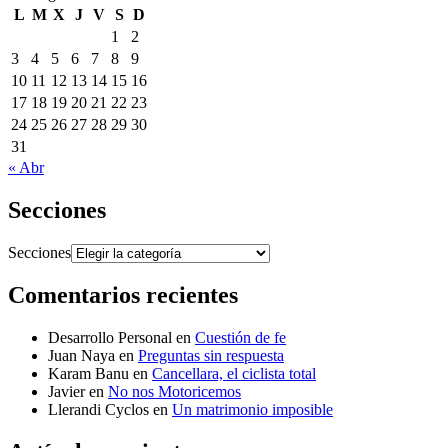
L
M
X
J
V
S
D
1
2
3
4
5
6
7
8
9
10
11
12
13
14
15
16
17
18
19
20
21
22
23
24
25
26
27
28
29
30
31
« Abr
Secciones
Secciones
Comentarios recientes
Desarrollo Personal
en
Cuestión de fe
Juan Naya
en
Preguntas sin respuesta
Karam Banu
en
Cancellara, el ciclista total
Javier
en
No nos Motoricemos
Llerandi Cyclos
en
Un matrimonio imposible