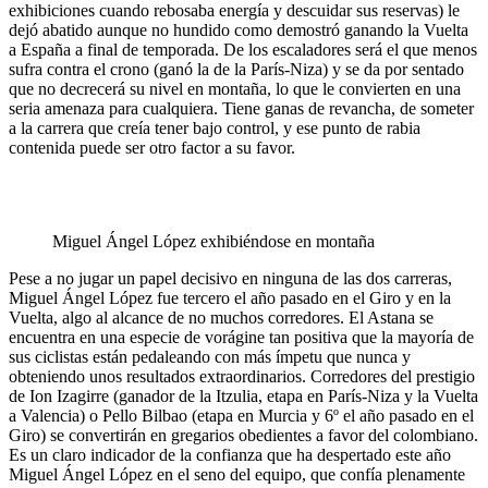
exhibiciones cuando rebosaba energía y descuidar sus reservas) le
dejó abatido aunque no hundido como demostró ganando la Vuelta
a España a final de temporada. De los escaladores será el que menos
sufra contra el crono (ganó la de la París-Niza) y se da por sentado
que no decrecerá su nivel en montaña, lo que le convierten en una
seria amenaza para cualquiera. Tiene ganas de revancha, de someter
a la carrera que creía tener bajo control, y ese punto de rabia
contenida puede ser otro factor a su favor.
Miguel Ángel López exhibiéndose en montaña
Pese a no jugar un papel decisivo en ninguna de las dos carreras,
Miguel Ángel López fue tercero el año pasado en el Giro y en la
Vuelta, algo al alcance de no muchos corredores. El Astana se
encuentra en una especie de vorágine tan positiva que la mayoría de
sus ciclistas están pedaleando con más ímpetu que nunca y
obteniendo unos resultados extraordinarios. Corredores del prestigio
de Ion Izagirre (ganador de la Itzulia, etapa en París-Niza y la Vuelta
a Valencia) o Pello Bilbao (etapa en Murcia y 6º el año pasado en el
Giro) se convertirán en gregarios obedientes a favor del colombiano.
Es un claro indicador de la confianza que ha despertado este año
Miguel Ángel López en el seno del equipo, que confía plenamente