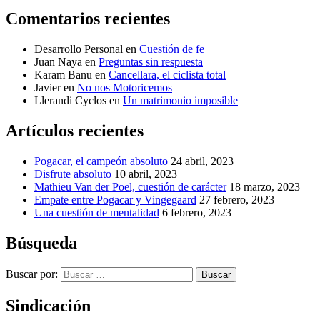
Comentarios recientes
Desarrollo Personal
en
Cuestión de fe
Juan Naya
en
Preguntas sin respuesta
Karam Banu
en
Cancellara, el ciclista total
Javier
en
No nos Motoricemos
Llerandi Cyclos
en
Un matrimonio imposible
Artículos recientes
Pogacar, el campeón absoluto
24 abril, 2023
Disfrute absoluto
10 abril, 2023
Mathieu Van der Poel, cuestión de carácter
18 marzo, 2023
Empate entre Pogacar y Vingegaard
27 febrero, 2023
Una cuestión de mentalidad
6 febrero, 2023
Búsqueda
Buscar por:
Buscar
Sindicación