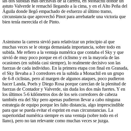
las dos subidas más decisivas de la carrera, en Monachil donde un
astuto Valverde le remachó llegando a la cima, y en el Alto Peña del
Águila donde llegó empachado de esfuerzo al último tramo,
circunstancia que aprovechó Pinot para arrebatarle una victoria que
bien tenía merecida el de Pinto.
Asimismo la carrera sirvió para relativizar un principio al que
muchas veces se le otorga demasiada importancia, sobre todo en
subida. Me refiero a la ventaja numérica que contaba el Sky y que
sirvió de muy poco porque en el ciclismo y en la mayoría de las
ocasiones (en subida casi siempre), lo realmente decisivo son las
fuerzas de cada individuo. En la primera etapa con final en Granada,
el Sky llevaba a 3 corredores en la subida a Monachil en un grupo
de 6-8 ciclistas, pero al margen de algunos ataques, poco pudieron
hacer Landa, Poels y Diego Rosa porque carecían de la plenitud de
fuerzas de Contador y Valverde, sin duda los dos más fuertes. Y en
los últimos 5-6 kilómetros dos de los seis corredores de cabeza
también era del Sky pero apenas pudieron llevar a cabo ninguna
estrategia de equipo porque les falto distancia, algo imprescindible
para que se pueda evitar el esprint en esas circunstancias. La
superioridad numérica siempre es una ventaja (sobre todo en el
llano), pero no tan relevante como muchas veces se juzga.