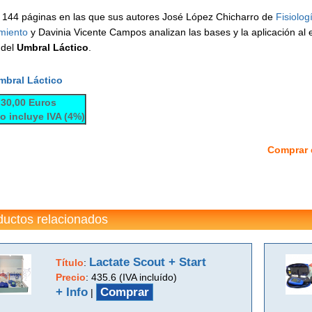
e 144 páginas en las que sus autores José López Chicharro de
Fisiolog
miento
y Davinia Vicente Campos analizan las bases y la aplicación al 
 del
Umbral Láctico
.
mbral Láctico
 30,00 Euros
io incluye IVA (4%)
Comprar 
ductos relacionados
Lactate Scout + Start
Título
:
Precio
:
435.6 (IVA incluído)
+ Info
Comprar
|