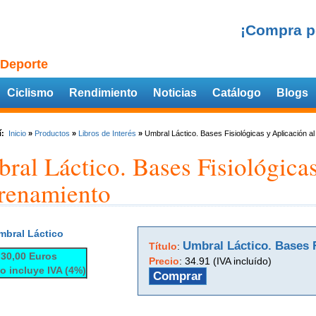
¡Compra p
 Deporte
Ciclismo
Rendimiento
Noticias
Catálogo
Blogs
í:
Inicio
»
Productos
»
Libros de Interés
»
Umbral Láctico. Bases Fisiológicas y Aplicación a
ral Láctico. Bases Fisiológicas
renamiento
mbral Láctico
Umbral Láctico. Bases F
Título
:
 30,00 Euros
Precio
:
34.91 (IVA incluído)
io incluye IVA (4%)
Comprar