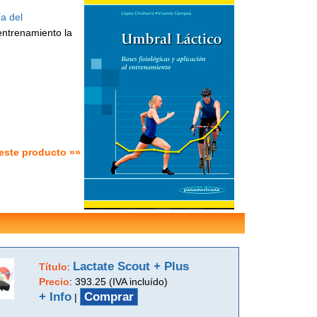
ía del
entrenamiento la
este producto »»
Lactate Scout + Plus
Título
:
Precio
:
393.25 (IVA incluído)
+ Info
Comprar
|