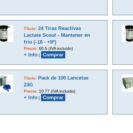
24 Tiras Reactivas
Título
:
Lactate Scout - Mantener en
frio (-18 - +8º)
Precio
:
60.5 (IVA incluído)
+ Info
Comprar
|
Pack de 100 Lancetas
Título
:
23G
Precio
:
10.77 (IVA incluído)
+ Info
Comprar
|