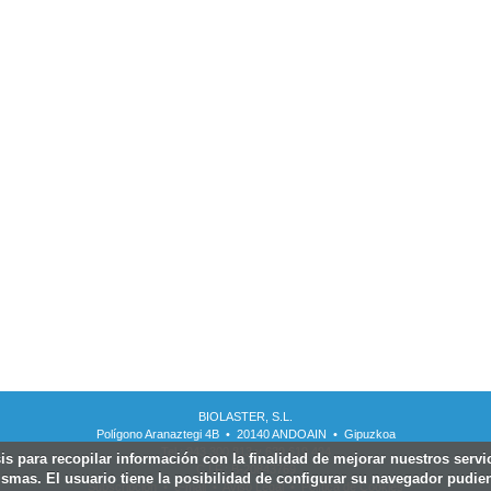
BIOLASTER, S.L.
Polígono Aranaztegi 4B • 20140 ANDOAIN • Gipuzkoa
Tel.: 943 300 813 y 639 619 494
sis para recopilar información con la finalidad de mejorar nuestros serv
C.I.F.: B-20843769
smas. El usuario tiene la posibilidad de configurar su navegador pudien
Subscripcion
•
e-mail
•
Aviso Legal
•
Política de Cookies