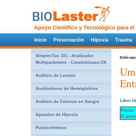
Apoyo Científico y Tecnológico para el
Inicio
Presentación
Hipoxia
Trauma
SimplexTas 101 - Analizador
Estás aqu
Multiparámetro - Creatinkinasa CK
Umb
Análisis de Lactato
Ent
Analizadores de Hemoglobina
Libro U
Análisis de Cetonas en Sangre
Precio:
Aparatos de Hipoxia
El prec
Pulsioxímetros