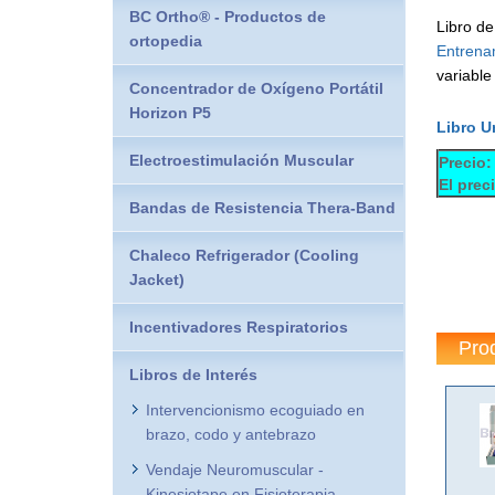
BC Ortho® - Productos de
Libro d
ortopedia
Entrena
variable
Concentrador de Oxígeno Portátil
Horizon P5
Libro U
Electroestimulación Muscular
Precio:
El prec
Bandas de Resistencia Thera-Band
Chaleco Refrigerador (Cooling
Jacket)
Incentivadores Respiratorios
Pro
Libros de Interés
Intervencionismo ecoguiado en
brazo, codo y antebrazo
Vendaje Neuromuscular -
Kinesiotape en Fisioterapia