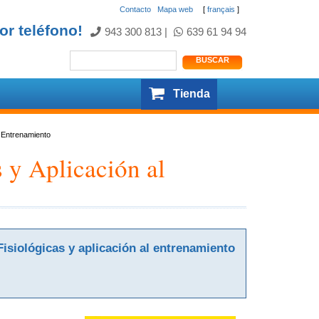
Contacto
.
Mapa web
[
français
]
or teléfono!
943 300 813
|
639 61 94 94
Tienda
l Entrenamiento
 y Aplicación al
isiológicas y aplicación al entrenamiento