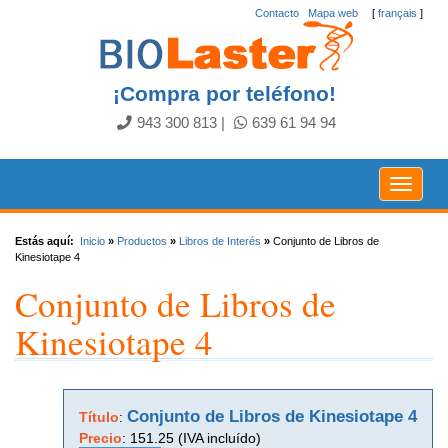
Contacto
.
Mapa web
[
français
]
¡Compra por teléfono!
943 300 813
|
639 61 94 94
Toggle
navigat
Estás aquí:
Inicio
»
Productos
»
Libros de Interés
»
Conjunto de Libros de
Kinesiotape 4
Conjunto de Libros de
Kinesiotape 4
Conjunto de Libros de Kinesiotape 4
Título
:
Precio
:
151.25 (IVA incluído)