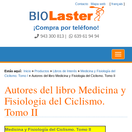
Contacto
.
Mapa web
[
français
]
¡Compra por teléfono!
943 300 813
|
639 61 94 94
Toggle
navigat
Estás aquí:
Inicio
»
Productos
»
Libros de Interés
»
Medicina y Fisiología del
Ciclismo. Tomo I
»
Autores del libro Medicina y Fisiologia del Ciclismo. Tomo II
Autores del libro Medicina y
Fisiologia del Ciclismo.
Tomo II
Medicina y Fisiología del Ciclismo. Tomo II