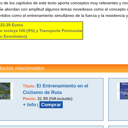
 de los capítulos de este texto aporta conceptos muy relevantes y n
Se abordan con amplitud algunos temas novedosos como el concepto de "
rtidos como el entrenamiento simultáneo de la fuerza y la resistencia y
 22,39 Euros
io incluye IVA (4%) y Transporte Peninsular
io Económico)
ductos relacionados
El Entrenamiento en el
Título
:
Ciclismo de Ruta
Precio
:
31.99 (IVA incluído)
+ Info
Comprar
|