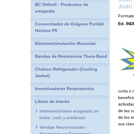
BC Ortho® - Productos de
Juan 
ortopedia
Formato
Ed. IND
Concentrador de Oxígeno Portátil
Horizon P5
Electroestimulación Muscular
Bandas de Resistencia Thera-Band
Chaleco Refrigerador (Cooling
Jacket)
Incentivadores Respiratorios
corta o
benefici
Libros de Interés
activida
de las c
Intervencionismo ecoguiado en
de los e
brazo, codo y antebrazo
sus clav
Vendaje Neuromuscular -
Kinesiotape en Fisioterapia