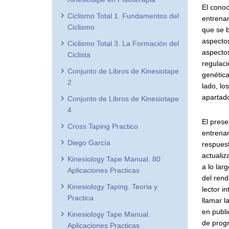
El conoc
Ciclismo Total 1. Fundamentos del
entrenam
Ciclismo
que se b
aspectos
Ciclismo Total 3. La Formación del
aspectos
Ciclista
regulaci
Conjunto de Libros de Kinesiotape
genétic
2
lado, lo
apartado
Conjunto de Libros de Kinesiotape
4
El prese
Cross Taping Practico
entrenam
Diego García
respuest
actualiz
Kinesiology Tape Manual. 80
a lo lar
Aplicaciones Practicas
del rend
Kinesiology Taping. Teoria y
lector i
Practica
llamar l
en publi
Kinesiology Tape Manual.
de progr
Aplicaciones Practicas