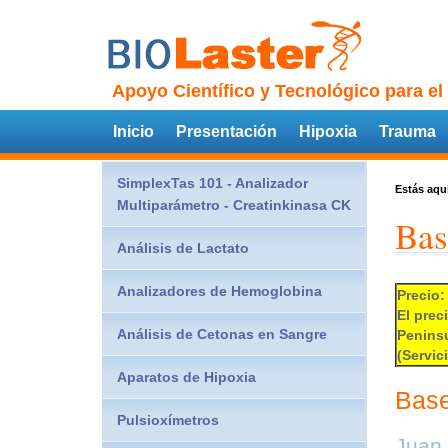
Apoyo Científico y Tecnológico para el
Inicio
Presentación
Hipoxia
Trauma
SimplexTas 101 - Analizador
Estás aqu
Multiparámetro - Creatinkinasa CK
Bas
Análisis de Lactato
Analizadores de Hemoglobina
Precio:
El prec
Análisis de Cetonas en Sangre
Peninsu
(Servic
Aparatos de Hipoxia
Base
Pulsioxímetros
Juan 