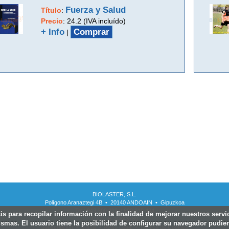
Fuerza y Salud
Título
:
Precio
:
24.2 (IVA incluído)
+ Info
Comprar
|
BIOLASTER, S.L.
Polígono Aranaztegi 4B • 20140 ANDOAIN • Gipuzkoa
Tel.: 943 300 813 y 639 619 494
sis para recopilar información con la finalidad de mejorar nuestros serv
C.I.F.: B-20843769
smas. El usuario tiene la posibilidad de configurar su navegador pudien
Subscripcion
•
e-mail
•
Aviso Legal
•
Política de Cookies