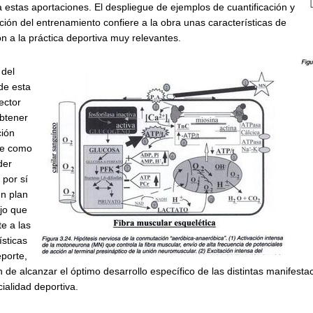
a estas aportaciones. El despliegue de ejemplos de cuantificación y
ación del entrenamiento confiere a la obra unas características de
ón a la práctica deportiva muy relevantes.
 del
de esta
ector
btener
ción
te como
der
 por sí
n plan
jo que
e a las
ísticas
porte,
in de alcanzar el óptimo desarrollo específico de las distintas manifest
ialidad deportiva.