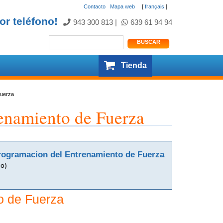
Contacto
.
Mapa web
[
français
]
or teléfono!
943 300 813
|
639 61 94 94
Tienda
Fuerza
renamiento de Fuerza
rogramacion del Entrenamiento de Fuerza
do)
o de Fuerza