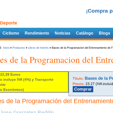
¡Compra p
 Deporte
Ciclismo
Rendimiento
Noticias
Catálogo
Blogs
í:
Inicio
»
Productos
»
Libros de Interés
»
Bases de la Programacion del Entrenamiento de 
es de la Programacion del Ent
 22,39 Euros
Bases de la P
Título
:
io incluye IVA (4%) y Transporte
Precio
:
23.27 (IVA incluí
lar
Comprar
io Económico)
s de la Programación del Entrenamient
Jose Gonzalez Badillo