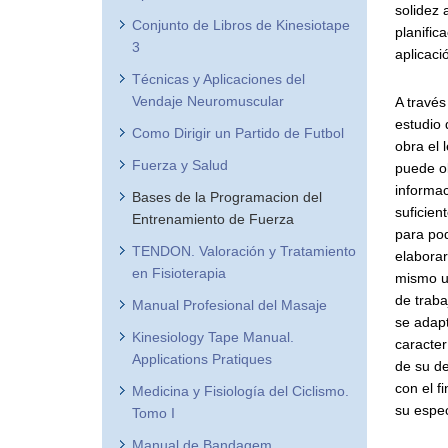
solidez 
Conjunto de Libros de Kinesiotape
planific
3
aplicaci
Técnicas y Aplicaciones del
Vendaje Neuromuscular
A través
estudio 
Como Dirigir un Partido de Futbol
obra el l
Fuerza y Salud
puede o
informa
Bases de la Programacion del
suficien
Entrenamiento de Fuerza
para po
TENDON. Valoración y Tratamiento
elaborar
en Fisioterapia
mismo u
de traba
Manual Profesional del Masaje
se adapt
Kinesiology Tape Manual.
caracter
Applications Pratiques
de su de
con el f
Medicina y Fisiología del Ciclismo.
su espec
Tomo I
Manual de Bandagem