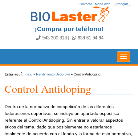
Contacto
.
Mapa web
[
français
]
¡Compra por teléfono!
943 300 813
|
639 61 94 94
Toggle
navigat
Estás aquí:
Inicio
»
Rendimiento Deportivo
»
Control Antidoping
Control Antidoping
Dentro de la normativa de competición de las diferentes
federaciones deportivas, se incluye un apartado específico
referente al Control Antidoping. Sin entrar a valorar aspectos
éticos del tema, dado que posiblemente no estaríamos
totalmente de acuerdo con el fondo y la forma de esta normativa,