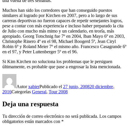
una vuelta de tres semanas.
Muchos han sido los corredores que han conseguido puestos
similares al logrado por Kirchen en 2007, pero a lo largo de sus
carreras deportivas no fueron capaces de repetir semejantes logros,
pese a contar con más experiencia e incluso haber preparado la cita
de Julio con mucho más mimo y un calendario, en teoría, más
apropiado. Georg Totschnig fue 7º en 2004, Iban Mayo 6º en 2003,
Christophe Rinero 4º en el 98, Michael Boogerd 5º, Jean Ciryl
Robin 6º y Roland Meier 7º el mismo año. Francesco Casagrande 6º
en el 97, y Peter Luttenberger 5º en el 96.
Si Kim Kirchen no soluciona los problemas que le persiguen
últimamente, es probable que pase a engrosar la lista mencionada.
Autor
xabier
Publicado el
27 junio, 2008
20 diciembre,
2016
Categorías
General
,
Tour 2008
Deja una respuesta
Tu dirección de correo electrónico no será publicada.
Los campos
obligatorios están marcados con
*