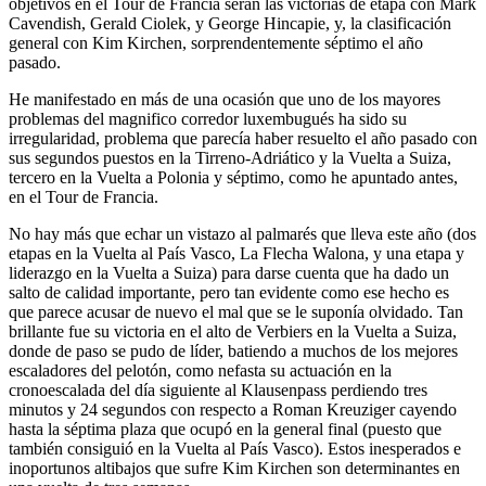
objetivos en el Tour de Francia serán las victorias de etapa con Mark
Cavendish, Gerald Ciolek, y George Hincapie, y, la clasificación
general con Kim Kirchen, sorprendentemente séptimo el año
pasado.
He manifestado en más de una ocasión que uno de los mayores
problemas del magnifico corredor luxembugués ha sido su
irregularidad, problema que parecía haber resuelto el año pasado con
sus segundos puestos en la Tirreno-Adriático y la Vuelta a Suiza,
tercero en la Vuelta a Polonia y séptimo, como he apuntado antes,
en el Tour de Francia.
No hay más que echar un vistazo al palmarés que lleva este año (dos
etapas en la Vuelta al País Vasco, La Flecha Walona, y una etapa y
liderazgo en la Vuelta a Suiza) para darse cuenta que ha dado un
salto de calidad importante, pero tan evidente como ese hecho es
que parece acusar de nuevo el mal que se le suponía olvidado. Tan
brillante fue su victoria en el alto de Verbiers en la Vuelta a Suiza,
donde de paso se pudo de líder, batiendo a muchos de los mejores
escaladores del pelotón, como nefasta su actuación en la
cronoescalada del día siguiente al Klausenpass perdiendo tres
minutos y 24 segundos con respecto a Roman Kreuziger cayendo
hasta la séptima plaza que ocupó en la general final (puesto que
también consiguió en la Vuelta al País Vasco). Estos inesperados e
inoportunos altibajos que sufre Kim Kirchen son determinantes en