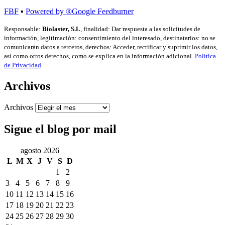
FBF
▪
Powered by ®Google Feedburner
Responsable:
Biolaster, S.L
, finalidad: Dar respuesta a las solicitudes de
información, legitimación: consentimiento del interesado, destinatarios: no se
comunicarán datos a terceros, derechos: Acceder, rectificar y suprimir los datos,
así como otros derechos, como se explica en la información adicional.
Política
de Privacidad
.
Archivos
Archivos
Sigue el blog por mail
agosto 2026
L
M
X
J
V
S
D
1
2
3
4
5
6
7
8
9
10
11
12
13
14
15
16
17
18
19
20
21
22
23
24
25
26
27
28
29
30