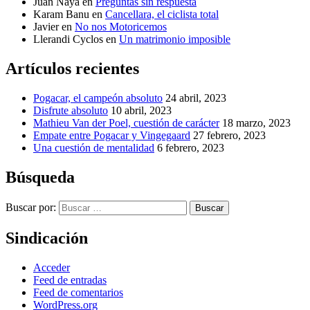
Juan Naya
en
Preguntas sin respuesta
Karam Banu
en
Cancellara, el ciclista total
Javier
en
No nos Motoricemos
Llerandi Cyclos
en
Un matrimonio imposible
Artículos recientes
Pogacar, el campeón absoluto
24 abril, 2023
Disfrute absoluto
10 abril, 2023
Mathieu Van der Poel, cuestión de carácter
18 marzo, 2023
Empate entre Pogacar y Vingegaard
27 febrero, 2023
Una cuestión de mentalidad
6 febrero, 2023
Búsqueda
Buscar por:
Buscar
Sindicación
Acceder
Feed de entradas
Feed de comentarios
WordPress.org