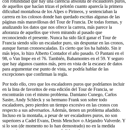
con rotundidad que hay una carencia absoluta de escaladores puros,
de aquellos que hacían trizas el pelotón cuanto aparecía la primera
dificultad montañosa de los Alpes o Pirineos, y sentenciaban la
carrera en los colosos donde han quedado escritas algunas de las
páginas más maravillosas del Tour de Francia. De todas formas, y
analizando los datos que nos ofrece la carrera, más parece la
añoranza de aquellos que viven mirando al pasado que
reconociendo el presente. Nunca ha sido fácil ganar el Tour de
Francia siendo sólo un escalador puro, sin despuntar en las cronos,
aunque fueran cronoescaladas. Es cierto que los ha habido. Sin ir
más lejos, lo hizo Alberto Contador el año pasado. O Pantani en el
98, o Van Impe en el 76. También, Bahamontes en el 59. Y seguro
que hay algunos cuantos más, pero en vista de la escasez de datos
para argumentar ese punto de vista, se podría hablar de las
excepciones que confirman la regla.
Por todo ello, creo que los escaladores puros que podríamos incluir
en la lista de favoritos de esta edición del Tour de Francia, se
encontrarán con el mismo problema. Damiano Cunego, Carlos
Sastre, Andy Schleck y su hermano Frank son sobre todo
escaladores, pero pierden un tiempo excesivo en las cronos con
respecto a sus adversarios. Además, tienen un problema añadido.
Incluso en la montaña, a pesar de ser escaladores puros, no son
superiores a Cadel Evans, Denis Menchov o Alejandro Valverde. Y
si lo son (de momento no lo han demostrado) no en la medida