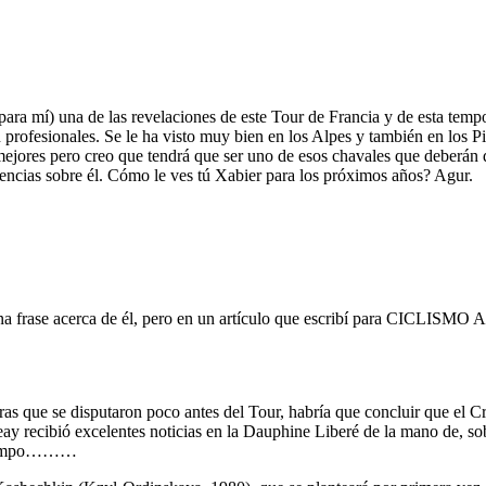
 (para mí) una de las revelaciones de este Tour de Francia y de esta t
n profesionales. Se le ha visto muy bien en los Alpes y también en los P
mejores pero creo que tendrá que ser uno de esos chavales que deberán 
encias sobre él. Cómo le ves tú Xabier para los próximos años? Agur.
na frase acerca de él, pero en un artículo que escribí para CICLISMO A
as que se disputaron poco antes del Tour, habría que concluir que el Cr
geay recibió excelentes noticias en la Dauphine Liberé de la mano de,
o tiempo………