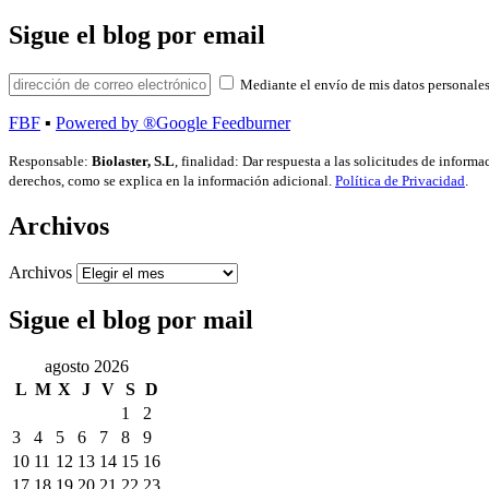
Sigue el blog por email
Mediante el envío de mis datos personales
FBF
▪
Powered by ®Google Feedburner
Responsable:
Biolaster, S.L
, finalidad: Dar respuesta a las solicitudes de inform
derechos, como se explica en la información adicional.
Política de Privacidad
.
Archivos
Archivos
Sigue el blog por mail
agosto 2026
L
M
X
J
V
S
D
1
2
3
4
5
6
7
8
9
10
11
12
13
14
15
16
17
18
19
20
21
22
23