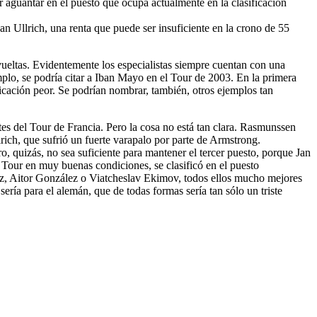
 aguantar en el puesto que ocupa actualmente en la clasificación
n Ullrich, una renta que puede ser insuficiente en la crono de 55
vueltas. Evidentemente los especialistas siempre cuentan con una
emplo, se podría citar a Iban Mayo en el Tour de 2003. En la primera
ficación peor. Se podrían nombrar, también, otros ejemplos tan
s del Tour de Francia. Pero la cosa no está tan clara. Rasmunssen
rich, que sufrió un fuerte varapalo por parte de Armstrong.
 quizás, no sea suficiente para mantener el tercer puesto, porque Jan
l Tour en muy buenas condiciones, se clasificó en el puesto
ez, Aitor González o Viatcheslav Ekimov, todos ellos mucho mejores
sería para el alemán, que de todas formas sería tan sólo un triste