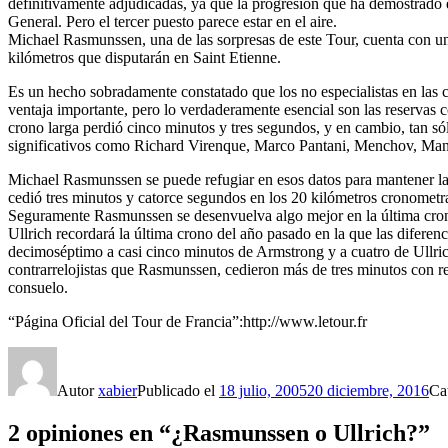
definitivamente adjudicadas, ya que la progresión que ha demostrado e
General. Pero el tercer puesto parece estar en el aire.
Michael Rasmunssen, una de las sorpresas de este Tour, cuenta con un
kilómetros que disputarán en Saint Etienne.
Es un hecho sobradamente constatado que los no especialistas en las 
ventaja importante, pero lo verdaderamente esencial son las reservas co
crono larga perdió cinco minutos y tres segundos, y en cambio, tan só
significativos como Richard Virenque, Marco Pantani, Menchov, Ma
Michael Rasmunssen se puede refugiar en esos datos para mantener la 
cedió tres minutos y catorce segundos en los 20 kilómetros cronometra
Seguramente Rasmunssen se desenvuelva algo mejor en la última crono 
Ullrich recordará la última crono del año pasado en la que las diferen
decimoséptimo a casi cinco minutos de Armstrong y a cuatro de Ullri
contrarrelojistas que Rasmunssen, cedieron más de tres minutos con resp
consuelo.
“Página Oficial del Tour de Francia”:http://www.letour.fr
Autor
xabier
Publicado el
18 julio, 2005
20 diciembre, 2016
Ca
2 opiniones en “¿Rasmunssen o Ullrich?”