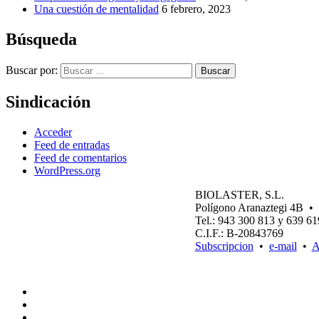
Una cuestión de mentalidad
6 febrero, 2023
Búsqueda
Buscar por:
Buscar
Sindicación
Acceder
Feed de entradas
Feed de comentarios
WordPress.org
BIOLASTER, S.L.
Polígono Aranaztegi 4B
Tel.: 943 300 813 y 639 6
C.I.F.: B-20843769
Subscripcion
•
e-mail
•
A