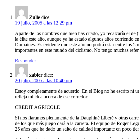
Zulle
dice:
19 julio, 2005 a las 12:29 pm
Aparte de los nombres que bien has citado, yo recalcaría el de
la élite este año, aunque ya ha estado algunos años corriendo e
Domaines. Es evidente que este año no podrá estar entre los 5 
importantes en este mundo del ciclismo. No tengo muchas refer
Responder
xabier
dice:
20 julio, 2005 a las 10:40 pm
Estoy completamente de acuerdo. En el Blog no he escrito ni u
refleja mi idea acerca de ese corredor:
CREDIT AGRICOLE
Si nos fiáramos plenamente de la Dauphiné Liberé y otras carrer
de los que más juego dará a la carrera. El equipo de Roger Le
25 años que ha dado un salto de calidad importante en poc