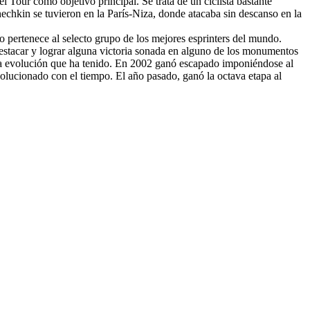
Tour como objetivo principal. Se trata de un ciclista bastante
echkin se tuvieron en la París-Niza, donde atacaba sin descanso en la
o pertenece al selecto grupo de los mejores esprinters del mundo.
 destacar y lograr alguna victoria sonada en alguno de los monumentos
e la evolución que ha tenido. En 2002 ganó escapado imponiéndose al
solucionado con el tiempo. El año pasado, ganó la octava etapa al