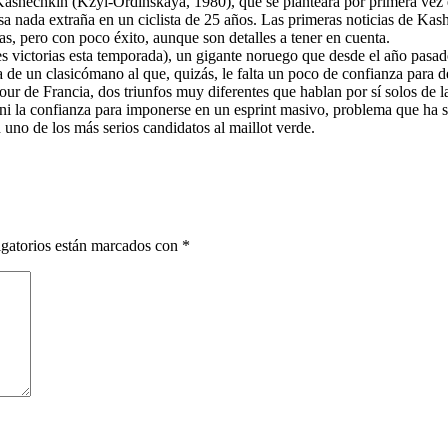
hechkin (Kzyl-Ordinskaya, 1980), que se planteará por primera vez el 
a nada extraña en un ciclista de 25 años. Las primeras noticias de Kash
nas, pero con poco éxito, aunque son detalles a tener en cuenta.
s victorias esta temporada), un gigante noruego que desde el año pasad
ta de un clasicómano al que, quizás, le falta un poco de confianza para
 Tour de Francia, dos triunfos muy diferentes que hablan por sí solos d
d ni la confianza para imponerse en un esprint masivo, problema que ha 
n uno de los más serios candidatos al maillot verde.
gatorios están marcados con
*