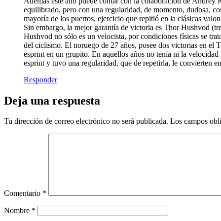
Además este año puede contar con la colaboración de Andrey Kas
equilibrado, pero con una regularidad, de momento, dudosa, cos
mayoría de los puertos, ejercicio que repitió en la clásicas valo
Sin embargo, la mejor garantía de victoria es Thor Hushvod (tre
Hushvod no sólo es un velocista, por condiciones físicas se tra
del ciclismo. El noruego de 27 años, posee dos victorias en el
esprint en un grupito. En aquellos años no tenía ni la velocida
esprint y tuvo una regularidad, que de repetirla, le convierten e
Responder
Deja una respuesta
Tu dirección de correo electrónico no será publicada.
Los campos obli
Comentario
*
Nombre
*