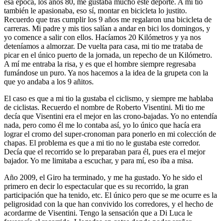
esa época, los años 80, me gustaba mucho este deporte. A mi tio
también le apasionaba, eso sí, montar en bicicleta lo justito.
Recuerdo que tras cumplir los 9 años me regalaron una bicicleta de
carreras. Mi padre y mis tios salían a andar en bici los domingos, y
yo comence a salir con ellos. Hacíamos 20 Kilómetros y ya nos
deteníamos a almorzar. De vuelta para casa, mi tio me trataba de
picar en el único puerto de la jornada, un repecho de un Kilómetro.
A mí me entraba la risa, y es que el hombre siempre regresaba
fumándose un puro. Ya nos hacemos a la idea de la grupeta con la
que yo andaba a los 9 añitos.
El caso es que a mi tio la gustaba el ciclismo, y siempre me hablaba
de ciclistas. Recuerdo el nombre de Roberto Visentini. Mi tio me
decía que Visentini era el mejor en las crono-bajadas. Yo no entendía
nada, pero como él me lo contaba así, yo lo único que hacía era
lograr el cromo del super-cronoman para ponerlo en mi colección de
chapas. El problema es que a mi tio no le gustaba este corredor.
Decía que el recorrido se lo preparaban para él, pues era el mejor
bajador. Yo me limitaba a escuchar, y para mí, eso iba a misa.
Año 2009, el Giro ha terminado, y me ha gustado. Yo he sido el
primero en decir lo espectacular que es su recorrido, la gran
participación que ha tenido, etc. El único pero que se me ocurre es la
peligrosidad con la que han convivido los corredores, y el hecho de
acordarme de Visentini. Tengo la sensación que a Di Luca le