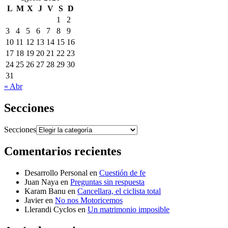
L
M
X
J
V
S
D
1
2
3
4
5
6
7
8
9
10
11
12
13
14
15
16
17
18
19
20
21
22
23
24
25
26
27
28
29
30
31
« Abr
Secciones
Secciones
Comentarios recientes
Desarrollo Personal
en
Cuestión de fe
Juan Naya
en
Preguntas sin respuesta
Karam Banu
en
Cancellara, el ciclista total
Javier
en
No nos Motoricemos
Llerandi Cyclos
en
Un matrimonio imposible