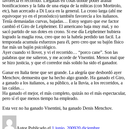
favorecía el recorrido. Llegadas en cotas donde poder arañar
bonificaciones y la falta de una etapa de la míticas (con Mortirolo,
etc), han acercado a Di Luca en la general. La crono larga (ahí me
equivoque yo en el pronóstico) también favorecía a los italianos.
Tenía demasiadas curvas, bajadas… Estoy seguro que ese factor
cambió el Giro de Leipheimer. El americano baja muy mal, y no
sacó partido de sus dotes en crono. Si ese día Leipheimer hubiera
logrado la maglia rosa, creo que no la habría perdido tan facil. La
temporada acumula esfuerzos para él, pero creo que su bajón físico
fue más un bajón psicológico.
Ayer cuando vi llover, y vi el recorrido… “porco cane”. Son las
palabras que me salieron, y me acorde de Visentini. Menos mal que
se hizo justicia, y que el corredor más solido ha sido el ganador.
Ganar en Italia tiene que ser grande. La alegría que desbordó ayer
Menchov, demuestra que ha hecho algo grande. Ha ganado el Giro,
a ganado a los italianos, a su público, a la lluvia, a los recorridos, a
las caídas…
Ha ganado el mejor, el más completo, quizás no el más espectacular,
pero sí el que menos tiempo ha empleado.
Esta vez no ha ganado Visentini, ha ganado Denis Menchov.
Autor
Publicado el
1 junio, 2009
20 diciembre,