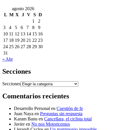
agosto 2026
L
M
X
J
V
S
D
1
2
3
4
5
6
7
8
9
10
11
12
13
14
15
16
17
18
19
20
21
22
23
24
25
26
27
28
29
30
31
« Abr
Secciones
Secciones
Comentarios recientes
Desarrollo Personal
en
Cuestión de fe
Juan Naya
en
Preguntas sin respuesta
Karam Banu
en
Cancellara, el ciclista total
Javier
en
No nos Motoricemos
Llerandi Cyclos
en
Un matrimonio imposible