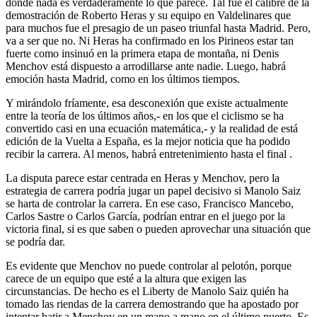
donde nada es verdaderamente lo que parece. Tal fue el calibre de la
demostración de Roberto Heras y su equipo en Valdelinares que
para muchos fue el presagio de un paseo triunfal hasta Madrid. Pero,
va a ser que no. Ni Heras ha confirmado en los Pirineos estar tan
fuerte como insinuó en la primera etapa de montaña, ni Denis
Menchov está dispuesto a arrodillarse ante nadie. Luego, habrá
emoción hasta Madrid, como en los últimos tiempos.
Y mirándolo fríamente, esa desconexión que existe actualmente
entre la teoría de los últimos años,- en los que el ciclismo se ha
convertido casi en una ecuación matemática,- y la realidad de está
edición de la Vuelta a España, es la mejor noticia que ha podido
recibir la carrera. Al menos, habrá entretenimiento hasta el final .
La disputa parece estar centrada en Heras y Menchov, pero la
estrategia de carrera podría jugar un papel decisivo si Manolo Saiz
se harta de controlar la carrera. En ese caso, Francisco Mancebo,
Carlos Sastre o Carlos García, podrían entrar en el juego por la
victoria final, si es que saben o pueden aprovechar una situación que
se podría dar.
Es evidente que Menchov no puede controlar al pelotón, porque
carece de un equipo que esté a la altura que exigen las
circunstancias. De hecho es el Liberty de Manolo Saiz quién ha
tomado las riendas de la carrera demostrando que ha apostado por
intentar batir a Menchov en un mano a mano en el último puerto. Es