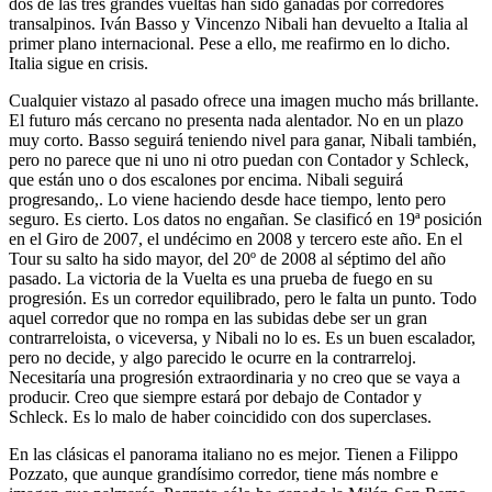
dos de las tres grandes vueltas han sido ganadas por corredores
transalpinos. Iván Basso y Vincenzo Nibali han devuelto a Italia al
primer plano internacional. Pese a ello, me reafirmo en lo dicho.
Italia sigue en crisis.
Cualquier vistazo al pasado ofrece una imagen mucho más brillante.
El futuro más cercano no presenta nada alentador. No en un plazo
muy corto. Basso seguirá teniendo nivel para ganar, Nibali también,
pero no parece que ni uno ni otro puedan con Contador y Schleck,
que están uno o dos escalones por encima. Nibali seguirá
progresando,. Lo viene haciendo desde hace tiempo, lento pero
seguro. Es cierto. Los datos no engañan. Se clasificó en 19ª posición
en el Giro de 2007, el undécimo en 2008 y tercero este año. En el
Tour su salto ha sido mayor, del 20º de 2008 al séptimo del año
pasado. La victoria de la Vuelta es una prueba de fuego en su
progresión. Es un corredor equilibrado, pero le falta un punto. Todo
aquel corredor que no rompa en las subidas debe ser un gran
contrarreloista, o viceversa, y Nibali no lo es. Es un buen escalador,
pero no decide, y algo parecido le ocurre en la contrarreloj.
Necesitaría una progresión extraordinaria y no creo que se vaya a
producir. Creo que siempre estará por debajo de Contador y
Schleck. Es lo malo de haber coincidido con dos superclases.
En las clásicas el panorama italiano no es mejor. Tienen a Filippo
Pozzato, que aunque grandísimo corredor, tiene más nombre e