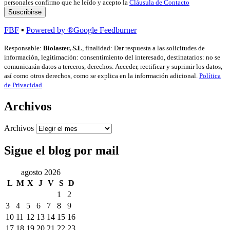
personales confirmo que he leído y acepto la
Cláusula de Contacto
FBF
▪
Powered by ®Google Feedburner
Responsable:
Biolaster, S.L
, finalidad: Dar respuesta a las solicitudes de
información, legitimación: consentimiento del interesado, destinatarios: no se
comunicarán datos a terceros, derechos: Acceder, rectificar y suprimir los datos,
así como otros derechos, como se explica en la información adicional.
Política
de Privacidad
.
Archivos
Archivos
Sigue el blog por mail
agosto 2026
L
M
X
J
V
S
D
1
2
3
4
5
6
7
8
9
10
11
12
13
14
15
16
17
18
19
20
21
22
23