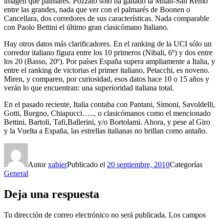
imagen que palmarés. Pozzato sólo ha ganado la Milán-San Remo
entre las grandes, nada que ver con el palmarés de Boonen o
Cancellara, dos corredores de sus características. Nada comparable
con Paolo Bettini el último gran clasicómano Italiano.
Hay otros datos más clarificadores. En el ranking de la UCI sólo un
corredor italiano figura entre los 10 primeros (Nibali, 6º) y dos entre
los 20 (Basso, 20º). Por países España supera ampliamente a Italia, y
entre el ranking de victorias el primer italiano, Petacchi, es noveno.
Miren, y comparen, por curiosidad, esos datos hace 10 o 15 años y
verán lo que encuentran: una superioridad italiana total.
En el pasado reciente, Italia contaba con Pantani, Simoni, Savoldelli,
Gotti, Burgno, Chiapucci….., o clasicómanos como el mencionado
Bettini, Bartoli, Tafi,Ballerini, y/o Bortolami. Ahora, y pese al Giro
y la Vuelta a España, las estrellas italianas no brillan como antaño.
Autor
xabier
Publicado el
20 septiembre, 2010
Categorías
General
Deja una respuesta
Tu dirección de correo electrónico no será publicada.
Los campos