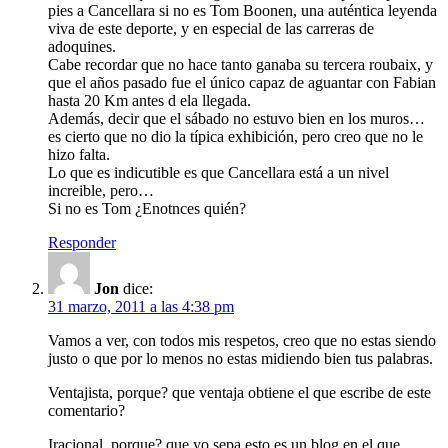
pies a Cancellara si no es Tom Boonen, una auténtica leyenda
viva de este deporte, y en especial de las carreras de
adoquines.
Cabe recordar que no hace tanto ganaba su tercera roubaix, y
que el años pasado fue el único capaz de aguantar con Fabian
hasta 20 Km antes d ela llegada.
Además, decir que el sábado no estuvo bien en los muros…
es cierto que no dio la típica exhibición, pero creo que no le
hizo falta.
Lo que es indicutible es que Cancellara está a un nivel
increible, pero…
Si no es Tom ¿Enotnces quién?
Responder
Jon
dice:
31 marzo, 2011 a las 4:38 pm
Vamos a ver, con todos mis respetos, creo que no estas siendo
justo o que por lo menos no estas midiendo bien tus palabras.
Ventajista, porque? que ventaja obtiene el que escribe de este
comentario?
Iracional, porque? que yo sepa esto es un blog en el que