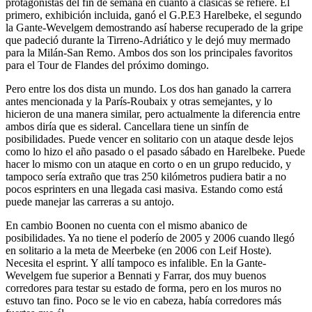
protagonistas del fin de semana en cuanto a clásicas se refiere. El
primero, exhibición incluida, ganó el G.P.E3 Harelbeke, el segundo
la Gante-Wevelgem demostrando así haberse recuperado de la gripe
que padeció durante la Tirreno-Adriático y le dejó muy mermado
para la Milán-San Remo. Ambos dos son los principales favoritos
para el Tour de Flandes del próximo domingo.
Pero entre los dos dista un mundo. Los dos han ganado la carrera
antes mencionada y la París-Roubaix y otras semejantes, y lo
hicieron de una manera similar, pero actualmente la diferencia entre
ambos diría que es sideral. Cancellara tiene un sinfín de
posibilidades. Puede vencer en solitario con un ataque desde lejos
como lo hizo el año pasado o el pasado sábado en Harelbeke. Puede
hacer lo mismo con un ataque en corto o en un grupo reducido, y
tampoco sería extraño que tras 250 kilómetros pudiera batir a no
pocos esprinters en una llegada casi masiva. Estando como está
puede manejar las carreras a su antojo.
En cambio Boonen no cuenta con el mismo abanico de
posibilidades. Ya no tiene el poderío de 2005 y 2006 cuando llegó
en solitario a la meta de Meerbeke (en 2006 con Leif Hoste).
Necesita el esprint. Y allí tampoco es infalible. En la Gante-
Wevelgem fue superior a Bennati y Farrar, dos muy buenos
corredores para testar su estado de forma, pero en los muros no
estuvo tan fino. Poco se le vio en cabeza, había corredores más