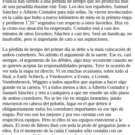
Francia han sufrido a una perdida de tiempo que les producirá más
de una pesadilla durante este Tour. Los dos son españoles, Samuel
Sánchez y Alberto Contador para más señas. Se vieron involucrados
en la caída que hubo a nueve kilómetros de meta en la primera etapa
y perdieron 1’20’’ segundos con respecto a otros favoritos. Hoy en
la crono esa situación ha empeorado. Contador está a casi dos
minutos de otros favoritos; Sánchez a casi tres. Será un handicap, no
insalvable, pero si importante de cara a sus aspiraciones.
La pérdida de tiempo del primer día se debe a la mala colocación de
ambos corredores. No admito el argumento de la suerte. Ese es, casi
siempre, el argumento de los débiles, algo muy recurrente cuando no
se quieren aceptar las responsabilidades propias. Tuve la ocasión de
ver toda la etapa en directo. Vi en muchas ocasiones, sobre todo al
final, a Andy Schleck, a Vinokourov, a Evans, a Gesink,
Vandenbroeck, Wiggins a todos aquellos que aspiran a hacer algo
grande en la carrera. Vi a todos menos a dos, a Alberto Contador y
Samuel Sánchez y reto a cualquiera a que me enseñe un sólo plano
de ambos corredores. No se les vio en ningún momento, jamás
estuvieron en cabeza del pelotón, lugar en el que deben ir
obligatoriamente todos los corredores importantes en ese tipo de
etapas. Por eso son los mejores y por eso cuentan con sus
respectivos equipos. Pero ni ellos ni sus equipos estuvieron a la
altura. El resto de líderes iban con toda la prole de gregarios junto a
ellos. En el momento de la caída Contador sólo contaba con un