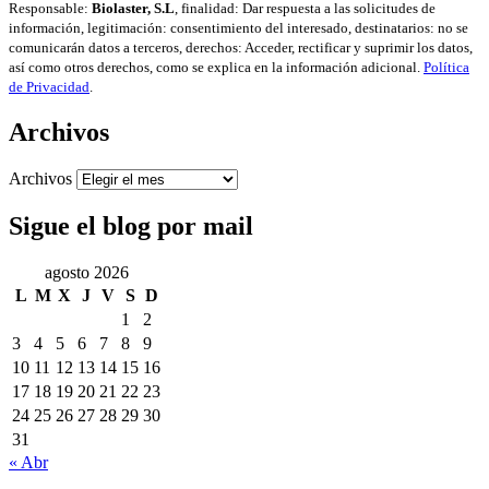
Responsable:
Biolaster, S.L
, finalidad: Dar respuesta a las solicitudes de
información, legitimación: consentimiento del interesado, destinatarios: no se
comunicarán datos a terceros, derechos: Acceder, rectificar y suprimir los datos,
así como otros derechos, como se explica en la información adicional.
Política
de Privacidad
.
Archivos
Archivos
Sigue el blog por mail
agosto 2026
L
M
X
J
V
S
D
1
2
3
4
5
6
7
8
9
10
11
12
13
14
15
16
17
18
19
20
21
22
23
24
25
26
27
28
29
30
31
« Abr