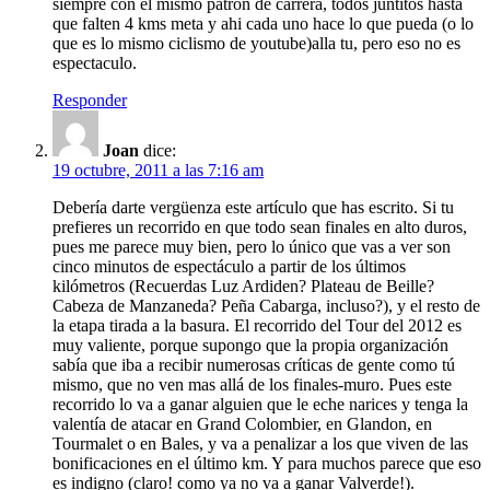
siempre con el mismo patron de carrera, todos juntitos hasta
que falten 4 kms meta y ahi cada uno hace lo que pueda (o lo
que es lo mismo ciclismo de youtube)alla tu, pero eso no es
espectaculo.
Responder
Joan
dice:
19 octubre, 2011 a las 7:16 am
Debería darte vergüenza este artículo que has escrito. Si tu
prefieres un recorrido en que todo sean finales en alto duros,
pues me parece muy bien, pero lo único que vas a ver son
cinco minutos de espectáculo a partir de los últimos
kilómetros (Recuerdas Luz Ardiden? Plateau de Beille?
Cabeza de Manzaneda? Peña Cabarga, incluso?), y el resto de
la etapa tirada a la basura. El recorrido del Tour del 2012 es
muy valiente, porque supongo que la propia organización
sabía que iba a recibir numerosas críticas de gente como tú
mismo, que no ven mas allá de los finales-muro. Pues este
recorrido lo va a ganar alguien que le eche narices y tenga la
valentía de atacar en Grand Colombier, en Glandon, en
Tourmalet o en Bales, y va a penalizar a los que viven de las
bonificaciones en el último km. Y para muchos parece que eso
es indigno (claro! como ya no va a ganar Valverde!).