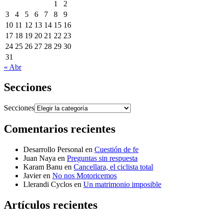
1
2
3
4
5
6
7
8
9
10
11
12
13
14
15
16
17
18
19
20
21
22
23
24
25
26
27
28
29
30
31
« Abr
Secciones
Secciones
Comentarios recientes
Desarrollo Personal
en
Cuestión de fe
Juan Naya
en
Preguntas sin respuesta
Karam Banu
en
Cancellara, el ciclista total
Javier
en
No nos Motoricemos
Llerandi Cyclos
en
Un matrimonio imposible
Artículos recientes