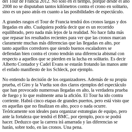
del Tour de Francia 2012. No sólo en el tiempo, porque desde el año
2008 no se disputaban tantos kilómetros contra el crono en solitario,
sino es un paso atrás en cuanto a las posibilidades de espectáculo.
A grandes rasgos el Tour de Francia tendrá dos cronos largas y dos
llegadas en alto. Cualquiera podría decir que es un recorrido
equilibrado, pero nada más lejos de la realidad. No hace falta más
que repasar los resultados recientes para ver que las cronos marcan
claramente muchas más diferencias que las llegadas en alto, por
tanto aquellos corredores que siendo buenos escaladores se
defiendan bien contra el crono tendrán una diferencia abismal con
respecto a aquellos que se pierden en la lucha en solitario. Es decir
Alberto Contador y Cadel Evans se estarán frotando las manos ante
el enfado manifiesto de los Schleck, por ejemplo.
No entiendo la decisión de los organizadores. Además de su propia
prueba, el Giro y la Vuelta son dos claros ejemplos del espectáculo
que han provocado numerosas llegadas en alto, la verdadera prueba
de fuego y lo que realmente ama la afición. El Tour ha ido contra
corriente. Habrá cinco etapas de grandes puertos, pero está visto que
en aquellas que no finalizan en alto, poco o nada ocurre.
Teóricamente son ideales para organizar estrategias de equipo, pero
ante la fortaleza que tendrá el BMC, por ejemplo, poco se podrá
hacer. Deduzco que la carrera irá amarrada y las diferencias se
harán, sobre todo, en las cronos. Una pena.