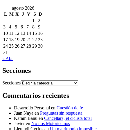
agosto 2026
L
M
X
J
V
S
D
1
2
3
4
5
6
7
8
9
10
11
12
13
14
15
16
17
18
19
20
21
22
23
24
25
26
27
28
29
30
31
« Abr
Secciones
Secciones
Comentarios recientes
Desarrollo Personal
en
Cuestión de fe
Juan Naya
en
Preguntas sin respuesta
Karam Banu
en
Cancellara, el ciclista total
Javier
en
No nos Motoricemos
Llerandi Cyclos
en
Un matrimonio imposible