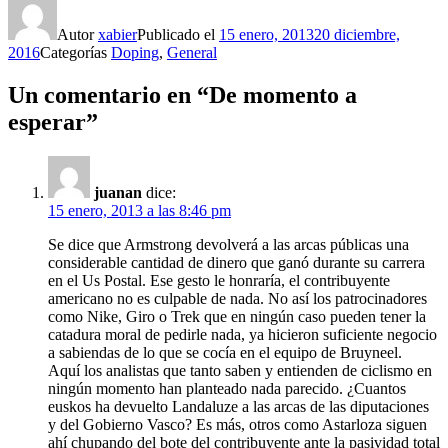
Autor
xabier
Publicado el
15 enero, 2013
20 diciembre,
2016
Categorías
Doping
,
General
Un comentario en “De momento a
esperar”
juanan
dice:
15 enero, 2013 a las 8:46 pm
Se dice que Armstrong devolverá a las arcas públicas una
considerable cantidad de dinero que ganó durante su carrera
en el Us Postal. Ese gesto le honraría, el contribuyente
americano no es culpable de nada. No así los patrocinadores
como Nike, Giro o Trek que en ningún caso pueden tener la
catadura moral de pedirle nada, ya hicieron suficiente negocio
a sabiendas de lo que se cocía en el equipo de Bruyneel.
Aquí los analistas que tanto saben y entienden de ciclismo en
ningún momento han planteado nada parecido. ¿Cuantos
euskos ha devuelto Landaluze a las arcas de las diputaciones
y del Gobierno Vasco? Es más, otros como Astarloza siguen
ahí chupando del bote del contribuyente ante la pasividad total