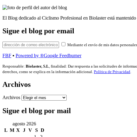
El Blog dedicado al Ciclismo Profesional en Biolaster está mantenido 
Sigue el blog por email
Mediante el envío de mis datos personales
FBF
▪
Powered by ®Google Feedburner
Responsable:
Biolaster, S.L
, finalidad: Dar respuesta a las solicitudes de inform
derechos, como se explica en la información adicional.
Política de Privacidad
.
Archivos
Archivos
Sigue el blog por mail
agosto 2026
L
M
X
J
V
S
D
1
2