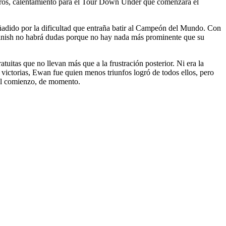
etros, calentamiento para el Tour Down Under que comenzará el
ñadido por la dificultad que entraña batir al Campeón del Mundo. Con
otofinish no habrá dudas porque no hay nada más prominente que su
tuitas que no llevan más que a la frustración posterior. Ni era la
o victorias, Ewan fue quien menos triunfos logró de todos ellos, pero
mal comienzo, de momento.