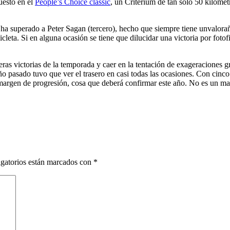
uesto en el
People’s Choice classic
, un Criterium de tan sólo 50 kilóm
 ha superado a Peter Sagan (tercero), hecho que siempre tiene un
valora
cicleta. Si en alguna ocasión se tiene que dilucidar una victoria por f
as victorias de la temporada y caer en la tentación de exageraciones gra
 año pasado tuvo que ver el trasero en casi todas las ocasiones. Con cinc
 margen de progresión, cosa que deberá confirmar este año. No es un 
gatorios están marcados con
*