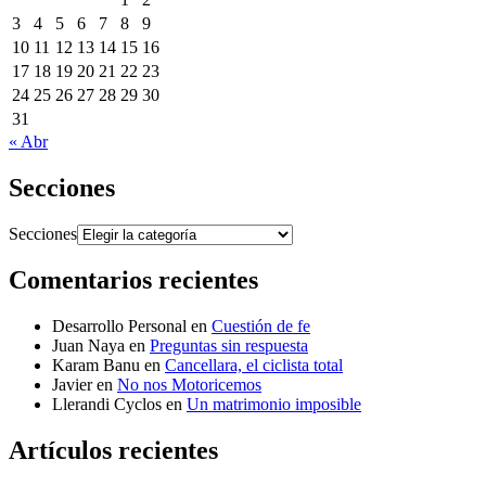
3
4
5
6
7
8
9
10
11
12
13
14
15
16
17
18
19
20
21
22
23
24
25
26
27
28
29
30
31
« Abr
Secciones
Secciones
Comentarios recientes
Desarrollo Personal
en
Cuestión de fe
Juan Naya
en
Preguntas sin respuesta
Karam Banu
en
Cancellara, el ciclista total
Javier
en
No nos Motoricemos
Llerandi Cyclos
en
Un matrimonio imposible
Artículos recientes