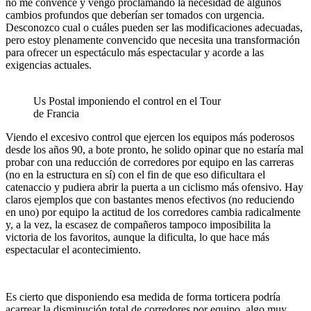
no me convence y vengo proclamando la necesidad de algunos
cambios profundos que deberían ser tomados con urgencia.
Desconozco cual o cuáles pueden ser las modificaciones adecuadas,
pero estoy plenamente convencido que necesita una transformación
para ofrecer un espectáculo más espectacular y acorde a las
exigencias actuales.
Us Postal imponiendo el control en el Tour
de Francia
Viendo el excesivo control que ejercen los equipos más poderosos
desde los años 90, a bote pronto, he solido opinar que no estaría mal
probar con una reducción de corredores por equipo en las carreras
(no en la estructura en sí) con el fin de que eso dificultara el
catenaccio y pudiera abrir la puerta a un ciclismo más ofensivo. Hay
claros ejemplos que con bastantes menos efectivos (no reduciendo
en uno) por equipo la actitud de los corredores cambia radicalmente
y, a la vez, la escasez de compañeros tampoco imposibilita la
victoria de los favoritos, aunque la dificulta, lo que hace más
espectacular el acontecimiento.
Es cierto que disponiendo esa medida de forma torticera podría
acarrear la disminución total de corredores por equipo, algo muy