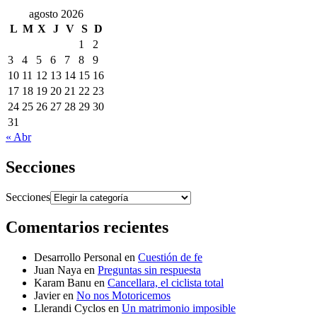
agosto 2026
L
M
X
J
V
S
D
1
2
3
4
5
6
7
8
9
10
11
12
13
14
15
16
17
18
19
20
21
22
23
24
25
26
27
28
29
30
31
« Abr
Secciones
Secciones
Comentarios recientes
Desarrollo Personal
en
Cuestión de fe
Juan Naya
en
Preguntas sin respuesta
Karam Banu
en
Cancellara, el ciclista total
Javier
en
No nos Motoricemos
Llerandi Cyclos
en
Un matrimonio imposible