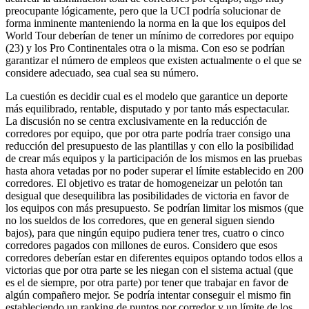
preocupante lógicamente, pero que la UCI podría solucionar de
forma inminente manteniendo la norma en la que los equipos del
World Tour deberían de tener un mínimo de corredores por equipo
(23) y los Pro Continentales otra o la misma. Con eso se podrían
garantizar el número de empleos que existen actualmente o el que se
considere adecuado, sea cual sea su número.
La cuestión es decidir cual es el modelo que garantice un deporte
más equilibrado, rentable, disputado y por tanto más espectacular.
La discusión no se centra exclusivamente en la reducción de
corredores por equipo, que por otra parte podría traer consigo una
reducción del presupuesto de las plantillas y con ello la posibilidad
de crear más equipos y la participación de los mismos en las pruebas
hasta ahora vetadas por no poder superar el límite establecido en 200
corredores. El objetivo es tratar de homogeneizar un pelotón tan
desigual que desequilibra las posibilidades de victoria en favor de
los equipos con más presupuesto. Se podrían limitar los mismos (que
no los sueldos de los corredores, que en general siguen siendo
bajos), para que ningún equipo pudiera tener tres, cuatro o cinco
corredores pagados con millones de euros. Considero que esos
corredores deberían estar en diferentes equipos optando todos ellos a
victorias que por otra parte se les niegan con el sistema actual (que
es el de siempre, por otra parte) por tener que trabajar en favor de
algún compañero mejor. Se podría intentar conseguir el mismo fin
estableciendo un ranking de puntos por corredor y un límite de los