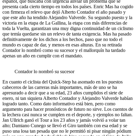
español, que buscaba con urgencia aliviar un problema que se
presenta cada cierto tiempo en todos los países. Enric Mas ha cogido
con firmeza el relevo que dejó Alberto Contador el año pasado y
que este año ha tendido Alejandro Valverde. Su segundo puesto y la
victoria en la etapa de La Gallina, la etapa con más diferencias de
toda la Vuelta, garantizan una muy digna continuidad de un ciclismo
que temía quedarse sin un relevo de tanta exigencia. Mas ha pasado
definitivamente de los dichos a los hechos, paso que no todo el
mundo es capaz de dar, y menos en esas alturas. En su retirada
Contador lo nombró como su sucesor y el mallorquín ha tardado
apenas un año en cumplir con el mandato.
Contador lo nombró su sucesor
En cuanto el ciclista del Quick-Step ha asomado en los puestos
cabeceros de las carreras más importantes, más de uno se ha
apresurado a decir que a su edad, 23 años cumplidos el siete de
enero, ni tan siquiera Alberto Contador y Alejandro Valverde habían
logrado tanto. Como dato informativo está bien, pero como
argumento para hacer pronósticos de futuro no sirve. Los cuentos de
la lechera casi nunca se cumplen en el deporte, y ejemplos no faltan.
Jan Ullrich ganó el Tour a los 23 años y jamás volvió a volar tan
alto; Damiano Cunego se llevó el Giro también con esa edad y se
puso una losa tan pesada que no le permitió ni pisar ningún pódium