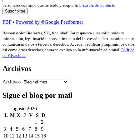
personales confirmo que he leído y acepto la
Cláusula de Contacto
FBF
▪
Powered by ®Google Feedburner
Responsable:
Biolaster, S.L
, finalidad: Dar respuesta a las solicitudes de
información, legitimación: consentimiento del interesado, destinatarios: no se
comunicarán datos a terceros, derechos: Acceder, rectificar y suprimir los datos,
así como otros derechos, como se explica en la información adicional.
Política
de Privacidad
.
Archivos
Archivos
Sigue el blog por mail
agosto 2026
L
M
X
J
V
S
D
1
2
3
4
5
6
7
8
9
10
11
12
13
14
15
16