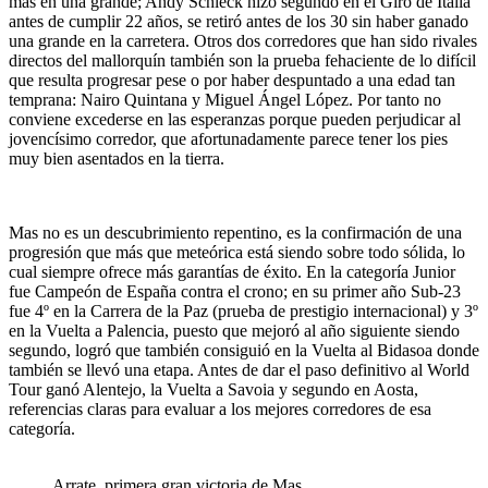
más en una grande; Andy Schleck hizo segundo en el Giro de Italia
antes de cumplir 22 años, se retiró antes de los 30 sin haber ganado
una grande en la carretera. Otros dos corredores que han sido rivales
directos del mallorquín también son la prueba fehaciente de lo difícil
que resulta progresar pese o por haber despuntado a una edad tan
temprana: Nairo Quintana y Miguel Ángel López. Por tanto no
conviene excederse en las esperanzas porque pueden perjudicar al
jovencísimo corredor, que afortunadamente parece tener los pies
muy bien asentados en la tierra.
Mas no es un descubrimiento repentino, es la confirmación de una
progresión que más que meteórica está siendo sobre todo sólida, lo
cual siempre ofrece más garantías de éxito. En la categoría Junior
fue Campeón de España contra el crono; en su primer año Sub-23
fue 4º en la Carrera de la Paz (prueba de prestigio internacional) y 3º
en la Vuelta a Palencia, puesto que mejoró al año siguiente siendo
segundo, logró que también consiguió en la Vuelta al Bidasoa donde
también se llevó una etapa. Antes de dar el paso definitivo al World
Tour ganó Alentejo, la Vuelta a Savoia y segundo en Aosta,
referencias claras para evaluar a los mejores corredores de esa
categoría.
Arrate, primera gran victoria de Mas