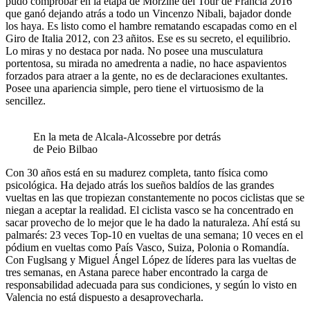
pudo comprobar en la etapa de Morzine del Tour de Francia 2016
que ganó dejando atrás a todo un Vincenzo Nibali, bajador donde
los haya. Es listo como el hambre rematando escapadas como en el
Giro de Italia 2012, con 23 añitos. Ese es su secreto, el equilibrio.
Lo miras y no destaca por nada. No posee una musculatura
portentosa, su mirada no amedrenta a nadie, no hace aspavientos
forzados para atraer a la gente, no es de declaraciones exultantes.
Posee una apariencia simple, pero tiene el virtuosismo de la
sencillez.
En la meta de Alcala-Alcossebre por detrás
de Peio Bilbao
Con 30 años está en su madurez completa, tanto física como
psicológica. Ha dejado atrás los sueños baldíos de las grandes
vueltas en las que tropiezan constantemente no pocos ciclistas que se
niegan a aceptar la realidad. El ciclista vasco se ha concentrado en
sacar provecho de lo mejor que le ha dado la naturaleza. Ahí está su
palmarés: 23 veces Top-10 en vueltas de una semana; 10 veces en el
pódium en vueltas como País Vasco, Suiza, Polonia o Romandía.
Con Fuglsang y Miguel Ángel López de líderes para las vueltas de
tres semanas, en Astana parece haber encontrado la carga de
responsabilidad adecuada para sus condiciones, y según lo visto en
Valencia no está dispuesto a desaprovecharla.