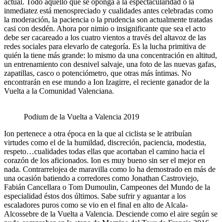
actual. Todo aquello que se oponga a la espectacularidad o la
inmediatez está menospreciado y cualidades antes celebradas como
la moderación, la paciencia o la prudencia son actualmente tratadas
casi con desdén. Ahora por nimio o insignificante que sea el acto
debe ser cacareado a los cuatro vientos a través del altavoz de las
redes sociales para elevarlo de categoría. Es la lucha primitiva de
quién la tiene más grande: lo mismo da una concentración en altitud,
un entrenamiento con desnivel salvaje, una foto de las nuevas gafas,
zapatillas, casco o potenciómetro, que otras más íntimas. No
encontrarán en ese mundo a Ion Izagirre, el reciente ganador de la
Vuelta a la Comunidad Valenciana.
Podium de la Vuelta a Valencia 2019
Ion pertenece a otra época en la que al ciclista se le atribuían
virtudes como el de la humildad, discreción, paciencia, modestia,
respeto…cualidades todas ellas que acortaban el camino hacia el
corazón de los aficionados. Ion es muy bueno sin ser el mejor en
nada. Contrarrelojea de maravilla como lo ha demostrado en más de
una ocasión batiendo a corredores como Jonathan Castroviejo,
Fabián Cancellara o Tom Dumoulin, Campeones del Mundo de la
especialidad éstos dos últimos. Sabe sufrir y aguantar a los
escaladores puros como se vio en el final en alto de Alcala-
Alcossebre de la Vuelta a Valencia. Desciende como el aire según se