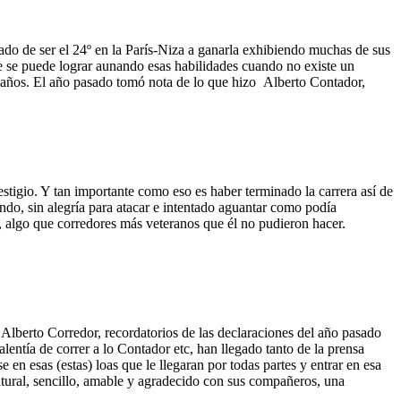
ado de ser el 24º en la París-Niza a ganarla exhibiendo muchas de sus
que se puede lograr aunando esas habilidades cuando no existe un
mos años. El año pasado tomó nota de lo que hizo Alberto Contador,
stigio. Y tan importante como eso es haber terminado la carrera así de
iendo, sin alegría para atacar e intentado aguantar como podía
 algo que corredores más veteranos que él no pudieron hacer.
Alberto Corredor, recordatorios de las declaraciones del año pasado
entía de correr a lo Contador etc, han llegado tanto de la prensa
en esas (estas) loas que le llegaran por todas partes y entrar en esa
atural, sencillo, amable y agradecido con sus compañeros, una