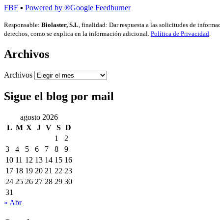
FBF
▪
Powered by ®Google Feedburner
Responsable:
Biolaster, S.L
, finalidad: Dar respuesta a las solicitudes de inform
derechos, como se explica en la información adicional.
Política de Privacidad
.
Archivos
Archivos
Sigue el blog por mail
agosto 2026
L
M
X
J
V
S
D
1
2
3
4
5
6
7
8
9
10
11
12
13
14
15
16
17
18
19
20
21
22
23
24
25
26
27
28
29
30
31
« Abr