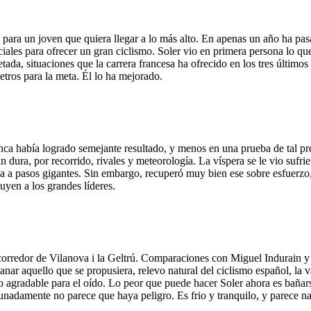
para un joven que quiera llegar a lo más alto. En apenas un año ha pas
nciales para ofrecer un gran ciclismo. Soler vio en primera persona lo 
retada, situaciones que la carrera francesa ha ofrecido en los tres últi
etros para la meta. Él lo ha mejorado.
nca había logrado semejante resultado, y menos en una prueba de tal pre
an dura, por recorrido, rivales y meteorología. La víspera se le vio sufr
 a pasos gigantes. Sin embargo, recuperó muy bien ese sobre esfuerzo,
uyen a los grandes líderes.
corredor de Vilanova i la Geltrú. Comparaciones con Miguel Indurain y 
r aquello que se propusiera, relevo natural del ciclismo español, la val
 agradable para el oído. Lo peor que puede hacer Soler ahora es bañarse 
unadamente no parece que haya peligro. Es frio y tranquilo, y parece n