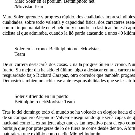
Marc Soler en el podium. Bettiniphoto.net
/Movistar Team
Marc Soler aprende y progresa rápido, dos cualidades imprescindibles 
cualidades, sobre todo valentía y capacidad física, dos caracteres ese
control inquebrantable en el pelotón y cuando la clasificación está ap
ciclista al que admiraba, cuando la lió parda atacando a unos 40 kilóm
Soler en la crono. Bettiniphoto.net /Movistar
Team
De su carrera destacaría dos cosas. Una la progresión en la crono. Nu
fuerte. Su mejor día ha sido el último, algo a destacar en una carrera t
resguardado bajo Richard Carapaz, otro corredor que también progresa
Demostró también no achicarse ante responsabilidades que se les atrib
Soler sufriendo en un puerto.
Bettiniphoto.net/Movistar Team
Tras lo del domingo todo el mundo se ha volcado en elogios hacia el 
de su compañero Alejandro Valverde asegurando que sería capaz de gana
nacional como la extranjera, algo que es tan negativo para el ego como
burbuja que por protegerse de lo de fuera te come desde dentro. Afort
naturaleza que exhibió como nadie Miguel Indurain.