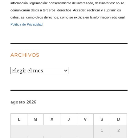
información, legitimación: consentimiento del interesado, destinatarios: no se
comunicarán datos a terceros, derechos: Acceder, rectificar y suprimir los
datos, así como otros derechos, como se explica en la información adicional.
Política de Privacidad
.
ARCHIVOS
Archivos
agosto 2026
L
M
X
J
V
S
D
1
2