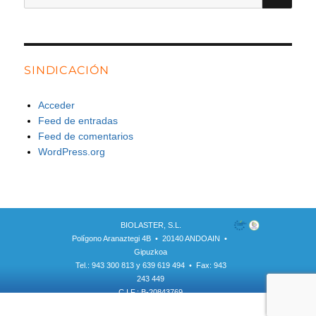
por:
SINDICACIÓN
Acceder
Feed de entradas
Feed de comentarios
WordPress.org
BIOLASTER, S.L.
Polígono Aranaztegi 4B • 20140 ANDOAIN •
Gipuzkoa
Tel.: 943 300 813 y 639 619 494 • Fax: 943
243 449
C.I.F.: B-20843769
Subscripcion
•
e-mail
•
Aviso Legal
•