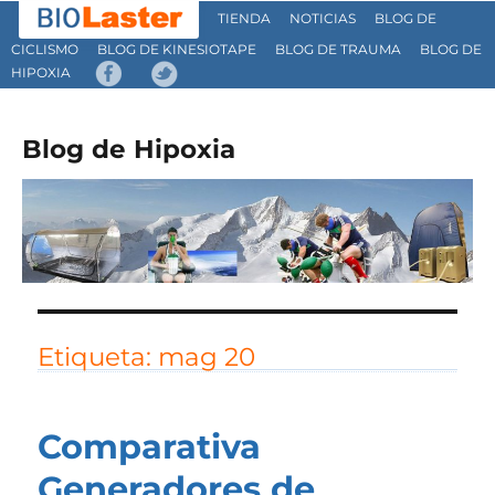
TIENDA
NOTICIAS
BLOG DE
CICLISMO
BLOG DE KINESIOTAPE
BLOG DE TRAUMA
BLOG DE
HIPOXIA
Blog de Hipoxia
Etiqueta:
mag 20
Comparativa
Generadores de