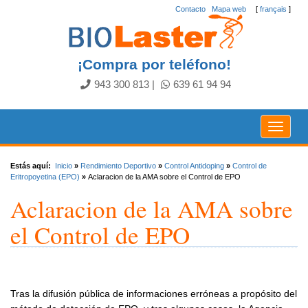
Contacto
.
Mapa web
[
français
]
¡Compra por teléfono!
943 300 813
|
639 61 94 94
Toggle
navigat
Estás aquí:
Inicio
»
Rendimiento Deportivo
»
Control Antidoping
»
Control de
Eritropoyetina (EPO)
»
Aclaracion de la AMA sobre el Control de EPO
Aclaracion de la AMA sobre
el Control de EPO
Tras la difusión pública de informaciones erróneas a propósito del