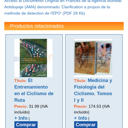
Acceso al Documento Original en Francés de la Agencia Mundial
Antidopaje (AMA) denominado 'Clarification a propos de la
methode de detection de l'EPO' (PDF 28 Kb)
Productos relacionados
El
Medicina y
Título
:
Título
:
Entrenamiento
Fisiología del
en el Ciclismo de
Ciclismo. Tomos
Ruta
I y II
Precio
:
31.99 (IVA
Precio
:
174.53 (IVA
incluído)
incluído)
+ Info
+ Info
|
|
Comprar
Comprar