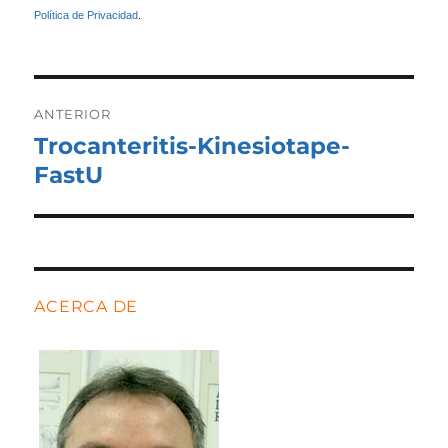
Política de Privacidad
.
Navegación
de
ANTERIOR
entradas
Trocanteritis-Kinesiotape-
Entrada
anterior:
FastU
ACERCA DE