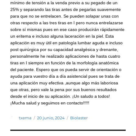
mínimo de tensión a la venda previo a su pegado de un
25% y separando las tiras antes de pegarlas suavemente
para que no se entrelacen. Se pueden solapar unas con
otras respecto a las tres tiras en I pero nunca entrelazarse
sobre sí mismas pues en ese caso producirán rápidamente
un eritema e incluso alguna laceración en la piel. Esta
aplicación es muy útil en patología lumbar aguda e incluso
post quirúrgica por su capacidad analgésica y drenante,
personalmente he realizado aplicaciones de hasta cuatro
tiras en I siempre en función de la morfología anatómica
del paciente. Espero que os pueda servir de orientación o
ayuda para vuestro día a día asistencial pues se trata de
una aplicación muy efectiva ,aunque algo más laboriosa
que otras, pero vale la pena por sus buenos resultados
desde el inicio de su aplicación. ¡Un saludo a todos!
¡Mucha salud y seguimos en contacto!!!!!
Autor
Publicado
Categorías
txema
20 junio, 2024
Biolaster
el