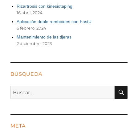
Rizartrosis con kinesiotaping
16 abril, 2024
Aplicación doble romboides con FastU
6 febrero, 2024
Mantenimiento de las tijeras
2 diciembre, 2023
BÚSQUEDA
BU
Buscar
por:
META