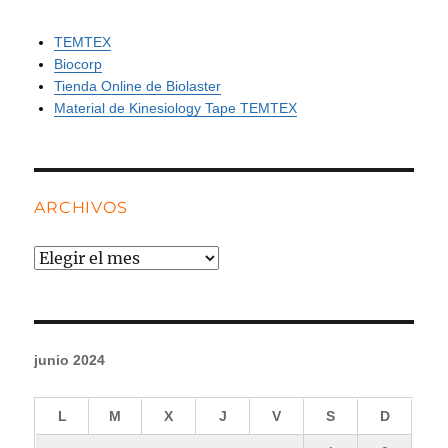
TEMTEX
Biocorp
Tienda Online de Biolaster
Material de Kinesiology Tape TEMTEX
ARCHIVOS
Archivos
junio 2024
L
M
X
J
V
S
D