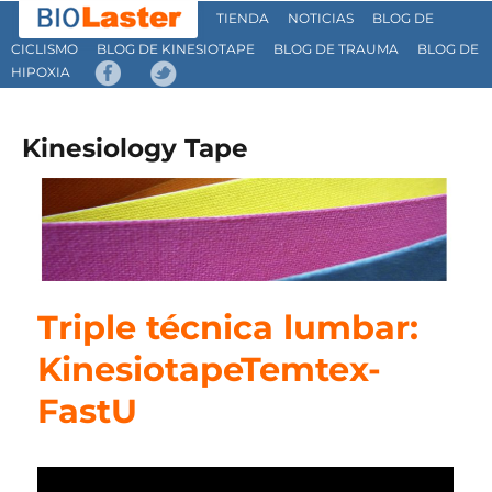
TIENDA
NOTICIAS
BLOG DE
CICLISMO
BLOG DE KINESIOTAPE
BLOG DE TRAUMA
BLOG DE
HIPOXIA
Kinesiology Tape
Triple técnica lumbar:
KinesiotapeTemtex-
FastU