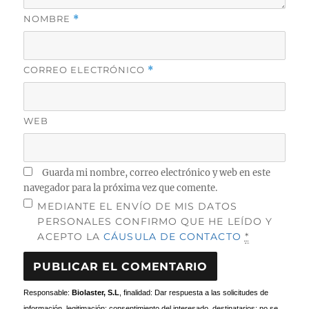
NOMBRE
*
CORREO ELECTRÓNICO
*
WEB
Guarda mi nombre, correo electrónico y web en este
navegador para la próxima vez que comente.
MEDIANTE EL ENVÍO DE MIS DATOS
PERSONALES CONFIRMO QUE HE LEÍDO Y
ACEPTO LA
CÁUSULA DE CONTACTO
*
Responsable:
Biolaster, S.L
, finalidad: Dar respuesta a las solicitudes de
información, legitimación: consentimiento del interesado, destinatarios: no se