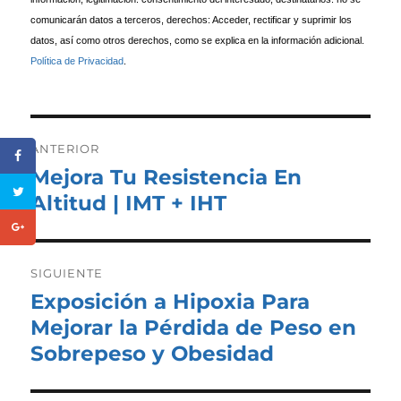
comunicarán datos a terceros, derechos: Acceder, rectificar y suprimir los
datos, así como otros derechos, como se explica en la información adicional.
Política de Privacidad
.
Navegación
de
ANTERIOR
entradas
Mejora Tu Resistencia En
Entrada
anterior:
Altitud | IMT + IHT
SIGUIENTE
Exposición a Hipoxia Para
Entrada
siguiente:
Mejorar la Pérdida de Peso en
Sobrepeso y Obesidad