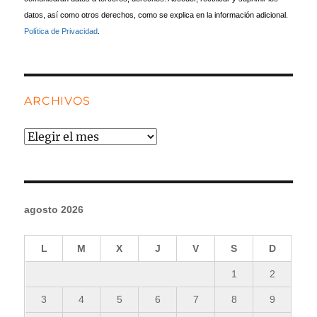
datos, así como otros derechos, como se explica en la información adicional.
Política de Privacidad
.
ARCHIVOS
Archivos
agosto 2026
L
M
X
J
V
S
D
1
2
3
4
5
6
7
8
9