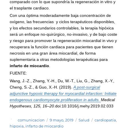
comparado con lo que supondría la regeneración in vitro y
el trasplante cardiaco.
Con una óptima moderadamente baja concentración de
oxígeno, las frecuencias y ciclos terapéuticos disponibles,
y los efectos secundarios controlables, la terapia hipóxica
será un enfoque no-quirúrgico, no-invasivo, y de bajo coste
y riesgo para promover la regeneración miocardial in vivo y
recuperara la función cardiaca para pacientes que tienen
necrosis en una gran área miocardial, de forma
suplementaria a otras metodologías terapéuticas para
infarto de miocardio
.
FUENTE:
Wang, J.-Z., Zhang, Y.-H., Du, W.-T., Liu, G., Zhang, X.-Y.,
Cheng, S.-Z., & Guo, X.-H. (2019).
A post-surgical
adjunctive hypoxic therapy for myocardial infarction: Initiate
endogenous cardiomyocyte proliferation in adults.
Medical
Hypotheses, 125, 16–20.
doi:10.1016/j.mehy.2019.02.033
Autor
Publicado
Categorías
Etiquetas
comunicacion
9 mayo, 2019
Salud
cardiopatía
,
el
hipoxia
,
infarto de miocardio