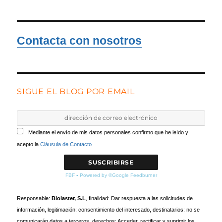
Contacta con nosotros
SIGUE EL BLOG POR EMAIL
Mediante el envío de mis datos personales confirmo que he leído y
acepto la
Cláusula de Contacto
FBF
▪
Powered by ®Google Feedburner
Responsable:
Biolaster, S.L
, finalidad: Dar respuesta a las solicitudes de
información, legitimación: consentimiento del interesado, destinatarios: no se
comunicarán datos a terceros, derechos: Acceder, rectificar y suprimir los