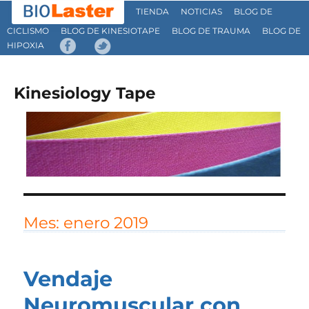
TIENDA
NOTICIAS
BLOG DE
CICLISMO
BLOG DE KINESIOTAPE
BLOG DE TRAUMA
BLOG DE
HIPOXIA
Kinesiology Tape
Mes:
enero 2019
Vendaje
Neuromuscular con