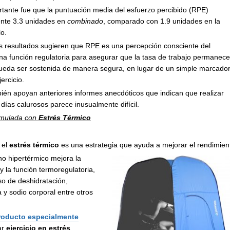
rtante fue que la puntuación media del esfuerzo percibido (RPE)
nte 3.3 unidades en
combinado
, comparado con 1.9 unidades en la
o.
os resultados sugieren que RPE es una percepción consciente del
na función regulatoria para asegurar que la tasa de trabajo permanece
ueda ser sostenida de manera segura, en lugar de un simple marcado
ercicio.
bién apoyan anteriores informes anecdóticos que indican que realizar
n días calurosos parece inusualmente difícil.
Simulada con
Estrés Térmico
 el
estrés térmico
es una estrategia que ayuda a mejorar el rendimien
no hipertérmico mejora la
y la función termoregulatoria,
so de deshidratación,
y sodio corporal entre otros
roducto especialmente
ar
ejercicio en estrés