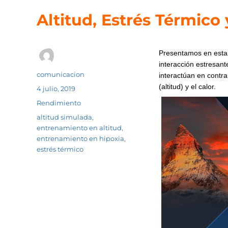
Altitud, Estrés Térmico
Presentamos en esta o
interacción estresant
Autor
comunicacion
interactúan en contra
(altitud) y el calor.
Publicado
4 julio, 2019
el
Categorías
Rendimiento
Etiquetas
altitud simulada
,
entrenamiento en altitud
,
entrenamiento en hipoxia
,
estrés térmico