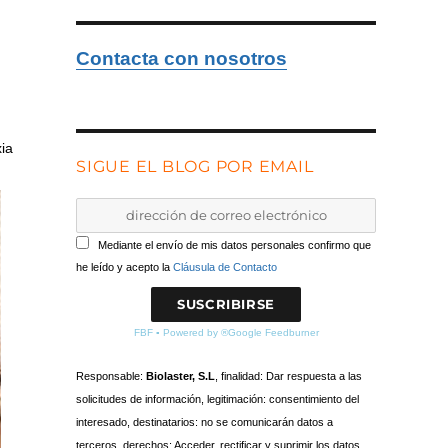
Contacta con nosotros
xia
SIGUE EL BLOG POR EMAIL
Mediante el envío de mis datos personales confirmo que
he leído y acepto la
Cláusula de Contacto
FBF
▪
Powered by ®Google Feedburner
Responsable:
Biolaster, S.L
, finalidad: Dar respuesta a las
solicitudes de información, legitimación: consentimiento del
interesado, destinatarios: no se comunicarán datos a
terceros, derechos: Acceder, rectificar y suprimir los datos,