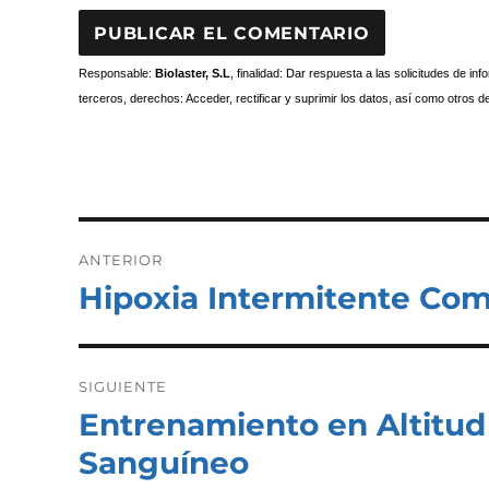
Responsable:
Biolaster, S.L
, finalidad: Dar respuesta a las solicitudes de i
terceros, derechos: Acceder, rectificar y suprimir los datos, así como otros 
Navegación
de
ANTERIOR
entradas
Hipoxia Intermitente Co
Entrada
anterior:
SIGUIENTE
Entrenamiento en Altitud 
Entrada
siguiente:
Sanguíneo