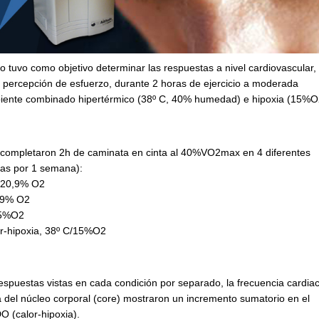
 tuvo como objetivo determinar las respuestas a nivel cardiovascular,
e percepción de esfuerzo, durante 2 horas de ejercicio a moderada
biente combinado hipertérmico (38º C, 40% humedad) e hipoxia (15%O
 completaron 2h de caminata en cinta al 40%VO2max en 4 diferentes
das por 1 semana):
/20,9% O2
,9% O2
15%O2
-hipoxia, 38º C/15%O2
spuestas vistas en cada condición por separado, la frecuencia cardia
a del núcleo corporal (core) mostraron un incremento sumatorio en el
(calor-hipoxia).