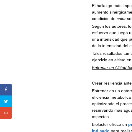
El hallazgo más impo
aumento sinérgicame
condición de
calor
sol
Según los autores, l
esfuerzo que juega u
una intensidad que p
de la intensidad del ej
Tales resultados tam
ejercicio en altitud e
Entrenar en Altitud 
Crear resiliencia ante
Entrenar en un entor
eficiencia metabólica 
optimizando el proce
reservando más agua 
aspectos.
Biolaster ofrece un
p
indicado
para realiz