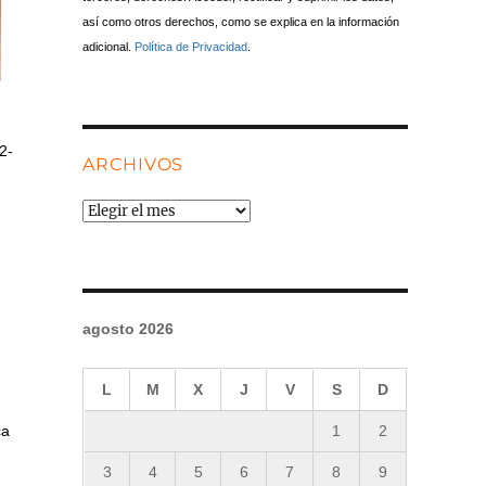
así como otros derechos, como se explica en la información
adicional.
Política de Privacidad
.
2-
ARCHIVOS
Archivos
agosto 2026
L
M
X
J
V
S
D
ca
1
2
3
4
5
6
7
8
9