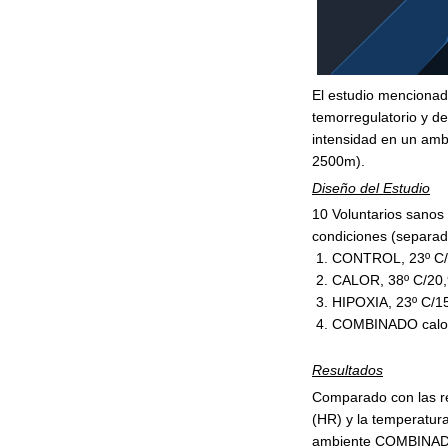
El estudio mencionado
temorregulatorio y d
intensidad en un am
2500m).
Diseño del Estudio
10 Voluntarios sanos
condiciones (separa
CONTROL, 23º C
CALOR, 38º C/20
HIPOXIA, 23º C/
COMBINADO calor
Resultados
Comparado con las re
(HR) y la temperatur
ambiente COMBINADO 