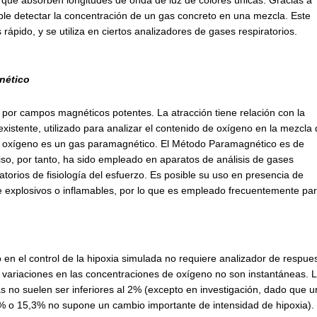
s que absorben longitudes de onda de luz de colores únicas. Gracias a
ble detectar la concentración de un gas concreto en una mezcla. Este
rápido, y se utiliza en ciertos analizadores de gases respiratorios.
nético
 por campos magnéticos potentes. La atracción tiene relación con la
xistente, utilizado para analizar el contenido de oxígeno en la mezcla
el oxígeno es un gas paramagnético. El Método Paramagnético es de
ciso, por tanto, ha sido empleado en aparatos de análisis de gases
ratorios de fisiología del esfuerzo. Es posible su uso en presencia de
 explosivos o inflamables, por lo que es empleado frecuentemente pa
o en el control de la hipoxia simulada no requiere analizador de respue
s variaciones en las concentraciones de oxígeno no son instantáneas. 
s no suelen ser inferiores al 2% (excepto en investigación, dado que 
% o 15,3% no supone un cambio importante de intensidad de hipoxia).