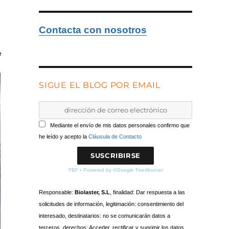
Contacta con nosotros
e
SIGUE EL BLOG POR EMAIL
Mediante el envío de mis datos personales confirmo que
he leído y acepto la
Cláusula de Contacto
FBF
▪
Powered by ®Google Feedburner
Responsable:
Biolaster, S.L
, finalidad: Dar respuesta a las
solicitudes de información, legitimación: consentimiento del
interesado, destinatarios: no se comunicarán datos a
terceros, derechos: Acceder, rectificar y suprimir los datos,