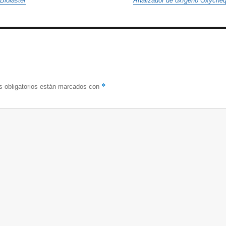
Biolaster
Analizador de oxígeno Oxyche
*
 obligatorios están marcados con