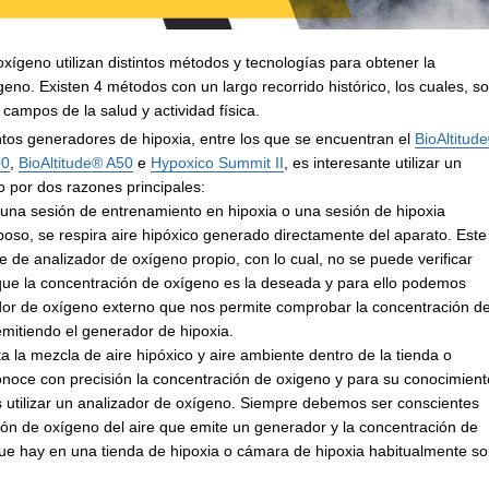
xígeno utilizan distintos métodos y tecnologías para obtener la
eno. Existen 4 métodos con un largo recorrido histórico, los cuales, s
s campos de la salud y actividad física.
intos generadores de hipoxia, entre los que se encuentran el
BioAltitud
00
,
BioAltitude® A50
e
Hypoxico Summit II
, es interesante utilizar un
o por dos razones principales:
o una sesión de entrenamiento en hipoxia o una sesión de hipoxia
poso, se respira aire hipóxico generado directamente del aparato. Este
 de analizador de oxígeno propio, con lo cual, no se puede verificar
ue la concentración de oxígeno es la deseada y para ello podemos
zador de oxígeno externo que nos permite comprobar la concentración d
emitiendo el generador de hipoxia.
 la mezcla de aire hipóxico y aire ambiente dentro de la tienda o
onoce con precisión la concentración de oxigeno y para su conocimient
utilizar un analizador de oxígeno. Siempre debemos ser conscientes
ión de oxígeno del aire que emite un generador y la concentración de
que hay en una tienda de hipoxia o cámara de hipoxia habitualmente s