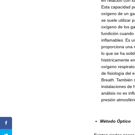
en relación con l
Esta capacidad pe
oxígeno de un ga
se suele utilizar p
oxígeno de los g
fundición cuando
inflamables. Es 
proporciona una 
lo que se ha solido
históricamente en
oxígeno respirato
de fisiología del 
Breath. También 
instalaciones de 
análisis no es inf
presión atmosfér
Método Óptico