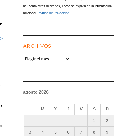
así como otros derechos, como se explica en la información
adicional.
Política de Privacidad
.
on
e®
ARCHIVOS
Archivos
e
agosto 2026
o
L
M
X
J
V
S
D
1
2
on
3
4
5
6
7
8
9