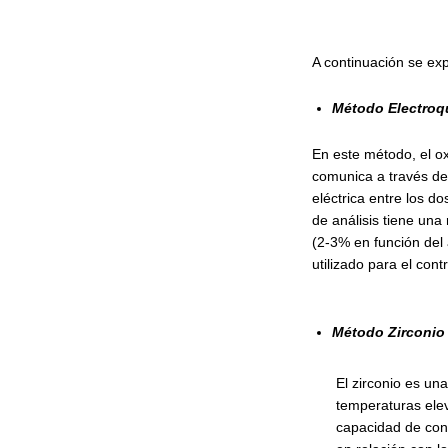
A continuación se exp
Método Electroq
En este método, el ox
comunica a través del
eléctrica entre los d
de análisis tiene una
(2-3% en función del
utilizado para el contr
Método Zirconio
El zirconio es un
temperaturas elev
capacidad de cond