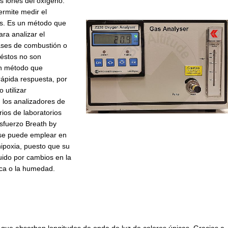
os iones del oxígeno.
rmite medir el
s. Es un método que
ara analizar el
ases de combustión o
 éstos no son
un método que
rápida respuesta, por
 utilizar
 los analizadores de
rios de laboratorios
esfuerzo Breath by
se puede emplear en
hipoxia, puesto que su
luido por cambios en la
ica o la humedad.