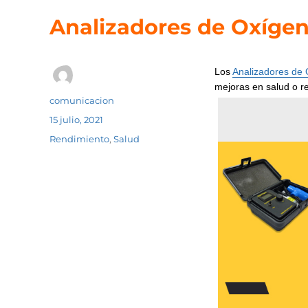
Analizadores de Oxíge
Los
Analizadores de
mejoras en salud o r
Autor
comunicacion
Publicado
15 julio, 2021
el
Categorías
Rendimiento
,
Salud