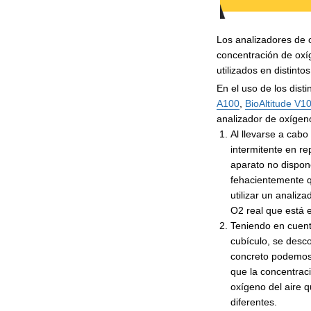
Los analizadores de o
concentración de oxíg
utilizados en distinto
En el uso de los dist
A100
,
BioAltitude V1
analizador de oxígen
Al llevarse a cab
intermitente en re
aparato no dispone
fehacientemente q
utilizar un anali
O2 real que está 
Teniendo en cuenta
cubículo, se desc
concreto podemos 
que la concentrac
oxígeno del aire 
diferentes.