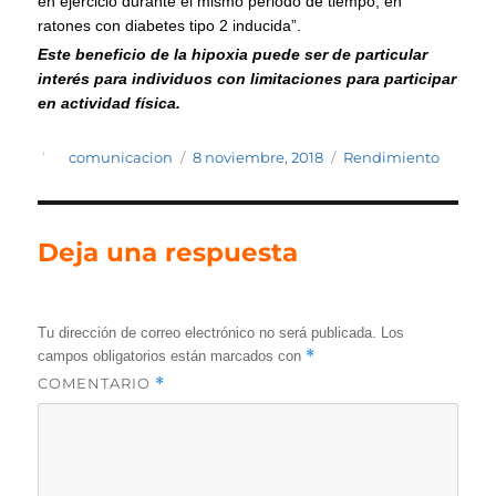
en ejercicio durante el mismo periodo de tiempo, en
ratones con diabetes tipo 2 inducida”.
Este beneficio de la hipoxia puede ser de particular
interés para individuos con limitaciones para participar
en actividad física.
Autor
Publicado
Categorías
comunicacion
8 noviembre, 2018
Rendimiento
el
Deja una respuesta
Tu dirección de correo electrónico no será publicada.
Los
*
campos obligatorios están marcados con
COMENTARIO
*