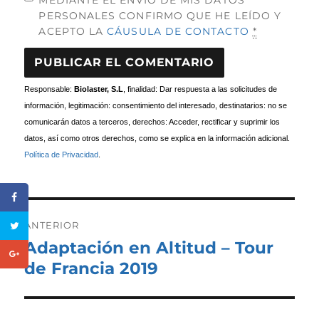
MEDIANTE EL ENVÍO DE MIS DATOS
PERSONALES CONFIRMO QUE HE LEÍDO Y
ACEPTO LA
CÁUSULA DE CONTACTO
*
Responsable:
Biolaster, S.L
, finalidad: Dar respuesta a las solicitudes de
información, legitimación: consentimiento del interesado, destinatarios: no se
comunicarán datos a terceros, derechos: Acceder, rectificar y suprimir los
datos, así como otros derechos, como se explica en la información adicional.
Política de Privacidad
.
Navegación
de
ANTERIOR
entradas
Adaptación en Altitud – Tour
Entrada
anterior:
de Francia 2019