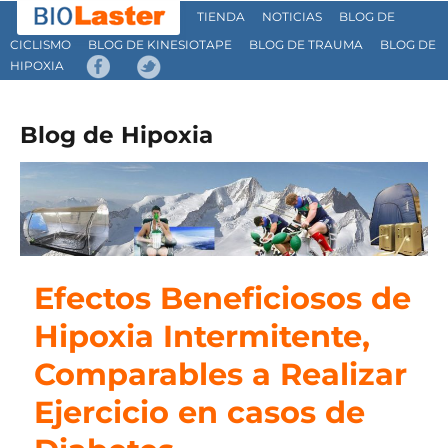
TIENDA
NOTICIAS
BLOG DE
CICLISMO
BLOG DE KINESIOTAPE
BLOG DE TRAUMA
BLOG DE
HIPOXIA
Blog de Hipoxia
Efectos Beneficiosos de
Hipoxia Intermitente,
Comparables a Realizar
Ejercicio en casos de