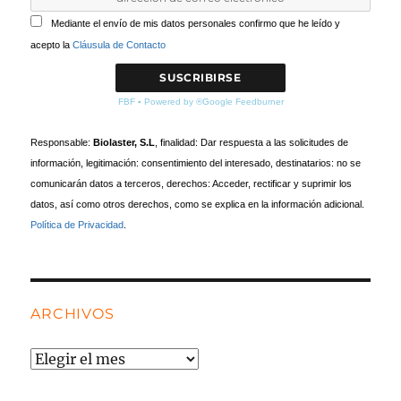
Mediante el envío de mis datos personales confirmo que he leído y
acepto la
Cláusula de Contacto
FBF
▪
Powered by ®Google Feedburner
Responsable:
Biolaster, S.L
, finalidad: Dar respuesta a las solicitudes de
información, legitimación: consentimiento del interesado, destinatarios: no se
comunicarán datos a terceros, derechos: Acceder, rectificar y suprimir los
datos, así como otros derechos, como se explica en la información adicional.
Política de Privacidad
.
ARCHIVOS
Archivos