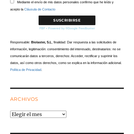
Mediante el envío de mis datos personales confirmo que he leído y
acepto la
Cláusula de Contacto
FBF
▪
Powered by ®Google Feedburner
Responsable:
Biolaster, S.L
, finalidad: Dar respuesta a las solicitudes de
información, legitimación: consentimiento del interesado, destinatarios: no se
comunicarán datos a terceros, derechos: Acceder, rectificar y suprimir los
datos, así como otros derechos, como se explica en la información adicional.
Política de Privacidad
.
ARCHIVOS
Archivos