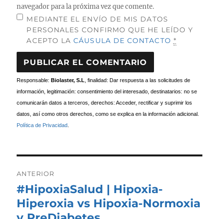
navegador para la próxima vez que comente.
MEDIANTE EL ENVÍO DE MIS DATOS
PERSONALES CONFIRMO QUE HE LEÍDO Y
ACEPTO LA
CÁUSULA DE CONTACTO
*
Responsable:
Biolaster, S.L
, finalidad: Dar respuesta a las solicitudes de
información, legitimación: consentimiento del interesado, destinatarios: no se
comunicarán datos a terceros, derechos: Acceder, rectificar y suprimir los
datos, así como otros derechos, como se explica en la información adicional.
Política de Privacidad
.
Navegación
de
ANTERIOR
entradas
#HipoxiaSalud | Hipoxia-
Entrada
anterior:
Hiperoxia vs Hipoxia-Normoxia
y PreDiabetes