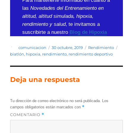
Para mantenerte informado en cuanto a
las
Novedades del Entrenamiento en
altitud, altitud simulada, hipoxia,
rendimiento y salud
, te invitamos a
suscribirte a nuestro
Blog de Hipoxia
Autor
Publicado
Categorías
Etique
comunicacion
30 octubre, 2019
Rendimiento
el
biatlón
,
hipoxia
,
rendimiento
,
rendimiento deportivo
Deja una respuesta
Tu dirección de correo electrónico no será publicada.
Los
*
campos obligatorios están marcados con
COMENTARIO
*