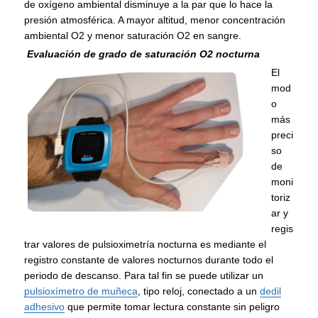
de oxígeno ambiental disminuye a la par que lo hace la
presión atmosférica. A mayor altitud, menor concentración
ambiental O2 y menor saturación O2 en sangre.
Evaluación de grado de saturación O2 nocturna
El
mod
o
más
preci
so
de
moni
toriz
ar y
regis
trar valores de pulsioximetría nocturna es mediante el
registro constante de valores nocturnos durante todo el
periodo de descanso. Para tal fin se puede utilizar un
pulsioxímetro de muñeca
, tipo reloj, conectado a un
dedil
adhesivo
que permite tomar lectura constante sin peligro