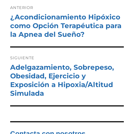
Navegación
de
ANTERIOR
entradas
¿Acondicionamiento Hipóxico
Entrada
anterior:
como Opción Terapéutica para
la Apnea del Sueño?
SIGUIENTE
Adelgazamiento, Sobrepeso,
Entrada
siguiente:
Obesidad, Ejercicio y
Exposición a Hipoxia/Altitud
Simulada
Contacta con nosotros