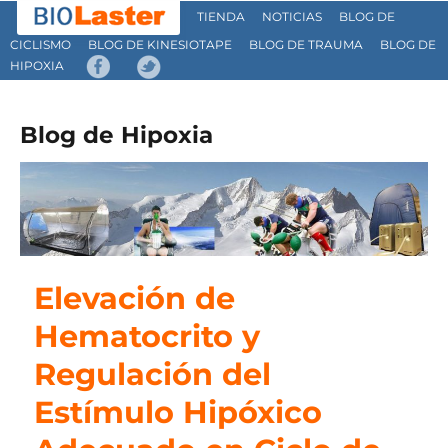
TIENDA
NOTICIAS
BLOG DE
CICLISMO
BLOG DE KINESIOTAPE
BLOG DE TRAUMA
BLOG DE
HIPOXIA
Blog de Hipoxia
Elevación de
Hematocrito y
Regulación del
Estímulo Hipóxico