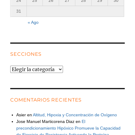
24
25
26
27
28
29
30
31
« Ago
SECCIONES
Secciones
COMENTARIOS RECIENTES
Asier
en
Altitud, Hipoxia y Concentración de Oxígeno
Jose Manuel Marticorena Diaz
en
El
precondicionamiento Hipóxico Promueve la Capacidad
de Ejercicio de Resistencia Activando la Proteína