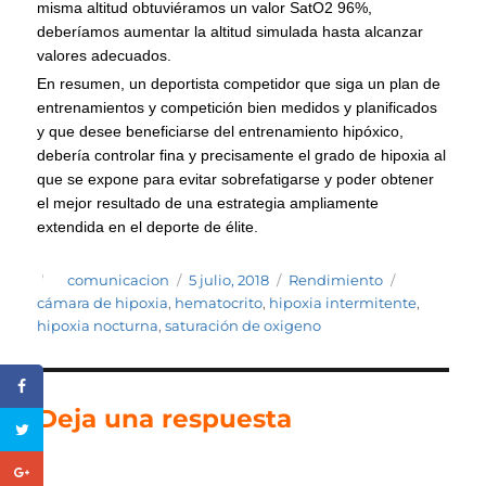
misma altitud obtuviéramos un valor SatO2 96%,
deberíamos aumentar la altitud simulada hasta alcanzar
valores adecuados.
En resumen, un deportista competidor que siga un plan de
entrenamientos y competición bien medidos y planificados
y que desee beneficiarse del entrenamiento hipóxico,
debería controlar fina y precisamente el grado de hipoxia al
que se expone para evitar sobrefatigarse y poder obtener
el mejor resultado de una estrategia ampliamente
extendida en el deporte de élite.
Autor
Publicado
Categorías
Etiquetas
comunicacion
5 julio, 2018
Rendimiento
el
cámara de hipoxia
,
hematocrito
,
hipoxia intermitente
,
hipoxia nocturna
,
saturación de oxigeno
Deja una respuesta