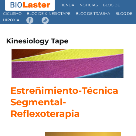
TIENDA
NOTICIAS
BLOG DE
CICLISMO
BLOG DE KINESIOTAPE
BLOG DE TRAUMA
BLOG DE
HIPOXIA
Kinesiology Tape
Estreñimiento-Técnica
Segmental-
Reflexoterapia