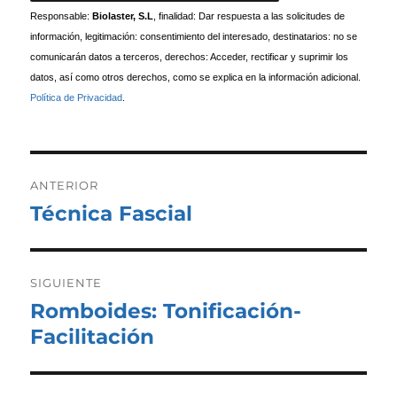
Responsable:
Biolaster, S.L
, finalidad: Dar respuesta a las solicitudes de
información, legitimación: consentimiento del interesado, destinatarios: no se
comunicarán datos a terceros, derechos: Acceder, rectificar y suprimir los
datos, así como otros derechos, como se explica en la información adicional.
Política de Privacidad
.
Navegación
de
ANTERIOR
entradas
Técnica Fascial
Entrada
anterior:
SIGUIENTE
Romboides: Tonificación-
Entrada
siguiente:
Facilitación