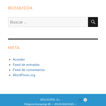
BÚSQUEDA
BU
Buscar
por:
META
Acceder
Feed de entradas
Feed de comentarios
WordPress.org
BIOLASTER, S.L.
Polígono Aranaztegi 4B • 20140 ANDOAIN •