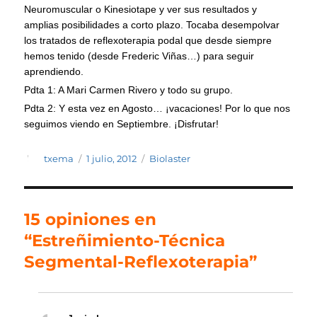
Neuromuscular o Kinesiotape y ver sus resultados y
amplias posibilidades a corto plazo. Tocaba desempolvar
los tratados de reflexoterapia podal que desde siempre
hemos tenido (desde Frederic Viñas…) para seguir
aprendiendo.
Pdta 1: A Mari Carmen Rivero y todo su grupo.
Pdta 2: Y esta vez en Agosto… ¡vacaciones! Por lo que nos
seguimos viendo en Septiembre. ¡Disfrutar!
Autor
Publicado
Categorías
txema
1 julio, 2012
Biolaster
el
15 opiniones en
“Estreñimiento-Técnica
Segmental-Reflexoterapia”