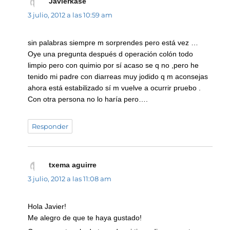
Javierkase
dice:
3 julio, 2012 a las 10:59 am
sin palabras siempre m sorprendes pero está vez …
Oye una pregunta después d operación colón todo
limpio pero con quimio por sí acaso se q no ,pero he
tenido mi padre con diarreas muy jodido q m aconsejas
ahora está estabilizado sí m vuelve a ocurrir pruebo .
Con otra persona no lo haría pero….
Responder
txema aguirre
dice:
3 julio, 2012 a las 11:08 am
Hola Javier!
Me alegro de que te haya gustado!