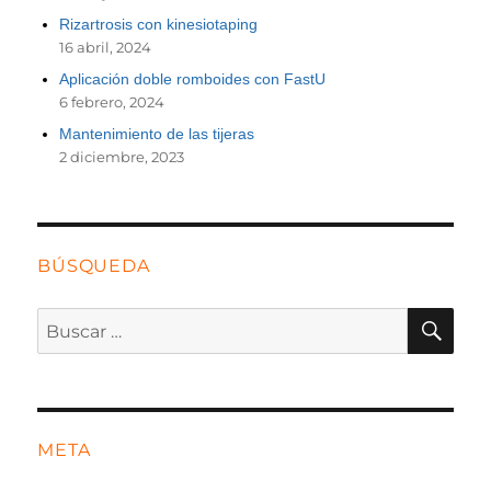
Rizartrosis con kinesiotaping
16 abril, 2024
Aplicación doble romboides con FastU
6 febrero, 2024
Mantenimiento de las tijeras
2 diciembre, 2023
BÚSQUEDA
BU
Buscar
por:
META