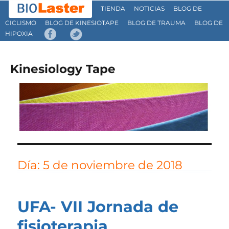
TIENDA
NOTICIAS
BLOG DE
CICLISMO
BLOG DE KINESIOTAPE
BLOG DE TRAUMA
BLOG DE
HIPOXIA
Kinesiology Tape
Día:
5 de noviembre de 2018
UFA- VII Jornada de
fisioterapia