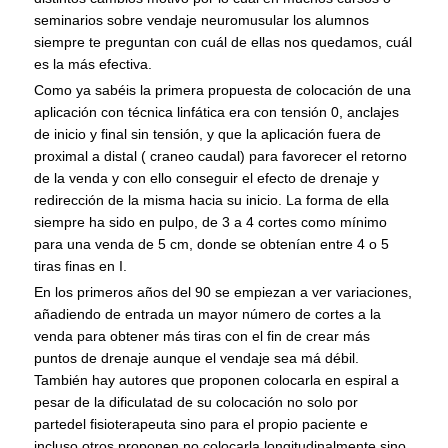
seminarios sobre vendaje neuromusular los alumnos
siempre te preguntan con cuál de ellas nos quedamos, cuál
es la más efectiva.
Como ya sabéis la primera propuesta de colocación de una
aplicación con técnica linfática era con tensión 0, anclajes
de inicio y final sin tensión, y que la aplicación fuera de
proximal a distal ( craneo caudal) para favorecer el retorno
de la venda y con ello conseguir el efecto de drenaje y
redirección de la misma hacia su inicio. La forma de ella
siempre ha sido en pulpo, de 3 a 4 cortes como mínimo
para una venda de 5 cm, donde se obtenían entre 4 o 5
tiras finas en I.
En los primeros años del 90 se empiezan a ver variaciones,
añadiendo de entrada un mayor número de cortes a la
venda para obtener más tiras con el fin de crear más
puntos de drenaje aunque el vendaje sea má débil.
También hay autores que proponen colocarla en espiral a
pesar de la dificulatad de su colocación no solo por
partedel fisioterapeuta sino para el propio paciente e
incluso otros proponen no colocarla longitudinalmente sino