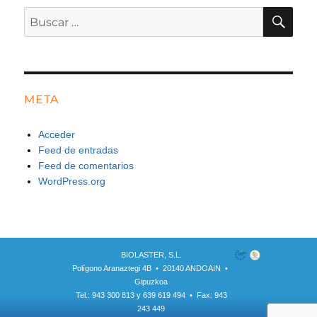
BU
Buscar
por:
META
Acceder
Feed de entradas
Feed de comentarios
WordPress.org
BIOLASTER, S.L.
Polígono Aranaztegi 4B • 20140 ANDOAIN •
Gipuzkoa
Tel.: 943 300 813 y 639 619 494 • Fax: 943
243 449