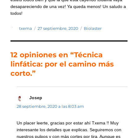
desapareciendo de una vez! Ya queda menos! Un saludo a
todos!
Autor
Publicado
Categorías
txema
27 septiembre, 2020
Biolaster
el
12 opiniones en “Técnica
linfática: por el camino más
corto.”
Josep
dice:
28 septiembre, 2020 a las 8:03 am
Un placer leerte, gracias por estar ahí Txema !! Muy
interesante los detalles que explicas. Seguiremos con
nuestros pulpos y con más cortes por tira. Aunque es