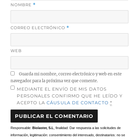
NOMBRE
*
CORREO ELECTRÓNICO
*
WEB
Guarda mi nombre, correo electrónico y web en este
navegador para la próxima vez que comente.
MEDIANTE EL ENVÍO DE MIS DATOS
PERSONALES CONFIRMO QUE HE LEÍDO Y
ACEPTO LA
CÁUSULA DE CONTACTO
*
Responsable:
Biolaster, S.L
, finalidad: Dar respuesta a las solicitudes de
información, legitimación: consentimiento del interesado, destinatarios: no se