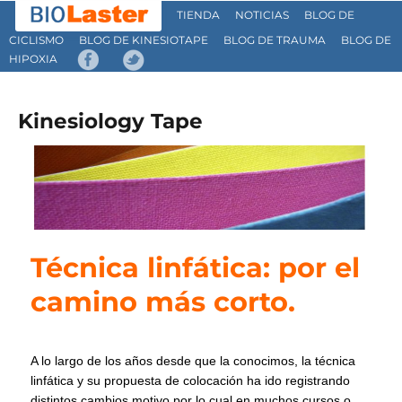
TIENDA
NOTICIAS
BLOG DE
CICLISMO
BLOG DE KINESIOTAPE
BLOG DE TRAUMA
BLOG DE
HIPOXIA
Kinesiology Tape
Técnica linfática: por el
camino más corto.
A lo largo de los años desde que la conocimos, la técnica
linfática y su propuesta de colocación ha ido registrando
distintos cambios motivo por lo cual en muchos cursos o