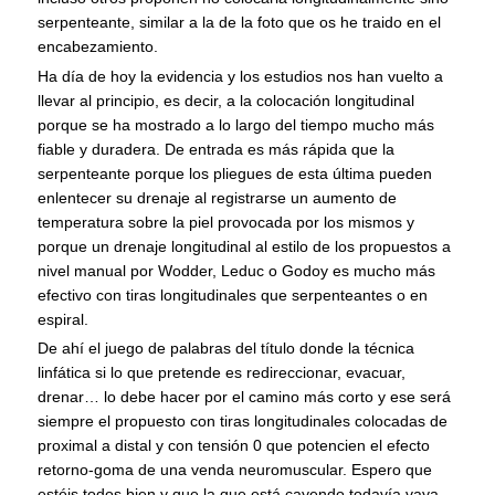
serpenteante, similar a la de la foto que os he traido en el
encabezamiento.
Ha día de hoy la evidencia y los estudios nos han vuelto a
llevar al principio, es decir, a la colocación longitudinal
porque se ha mostrado a lo largo del tiempo mucho más
fiable y duradera. De entrada es más rápida que la
serpenteante porque los pliegues de esta última pueden
enlentecer su drenaje al registrarse un aumento de
temperatura sobre la piel provocada por los mismos y
porque un drenaje longitudinal al estilo de los propuestos a
nivel manual por Wodder, Leduc o Godoy es mucho más
efectivo con tiras longitudinales que serpenteantes o en
espiral.
De ahí el juego de palabras del título donde la técnica
linfática si lo que pretende es redireccionar, evacuar,
drenar… lo debe hacer por el camino más corto y ese será
siempre el propuesto con tiras longitudinales colocadas de
proximal a distal y con tensión 0 que potencien el efecto
retorno-goma de una venda neuromuscular. Espero que
estéis todos bien y que la que está cayendo todavía vaya