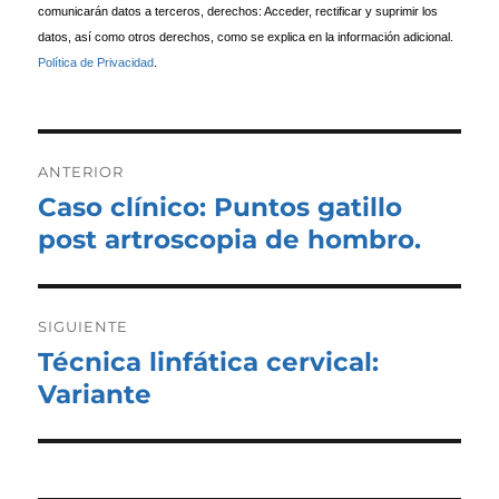
comunicarán datos a terceros, derechos: Acceder, rectificar y suprimir los
datos, así como otros derechos, como se explica en la información adicional.
Política de Privacidad
.
Navegación
de
ANTERIOR
entradas
Caso clínico: Puntos gatillo
Entrada
anterior:
post artroscopia de hombro.
SIGUIENTE
Técnica linfática cervical:
Entrada
siguiente:
Variante