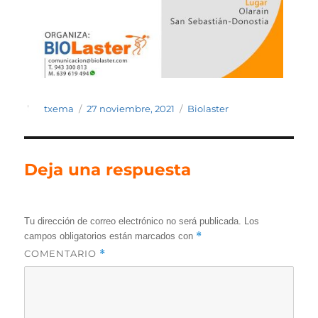
Autor
Publicado
Categorías
txema
27 noviembre, 2021
Biolaster
el
Deja una respuesta
Tu dirección de correo electrónico no será publicada.
Los
*
campos obligatorios están marcados con
COMENTARIO
*