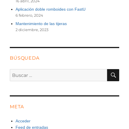
16 abril, 2024
Aplicación doble romboides con FastU
6 febrero, 2024
Mantenimiento de las tijeras
2 diciembre, 2023
BÚSQUEDA
BU
Buscar
por:
META
Acceder
Feed de entradas