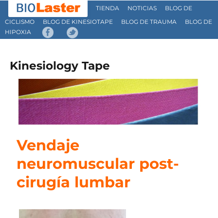
TIENDA
NOTICIAS
BLOG DE
CICLISMO
BLOG DE KINESIOTAPE
BLOG DE TRAUMA
BLOG DE
HIPOXIA
Kinesiology Tape
Vendaje
neuromuscular post-
cirugía lumbar