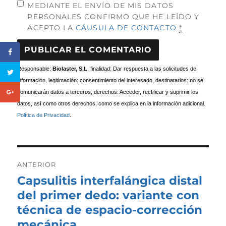
MEDIANTE EL ENVÍO DE MIS DATOS
PERSONALES CONFIRMO QUE HE LEÍDO Y
ACEPTO LA
CÁUSULA DE CONTACTO
*
Responsable:
Biolaster, S.L
, finalidad: Dar respuesta a las solicitudes de
información, legitimación: consentimiento del interesado, destinatarios: no se
comunicarán datos a terceros, derechos: Acceder, rectificar y suprimir los
datos, así como otros derechos, como se explica en la información adicional.
Política de Privacidad
.
Navegación
de
ANTERIOR
entradas
Capsulitis interfalángica distal
Entrada
anterior:
del primer dedo: variante con
técnica de espacio-corrección
mecánica.