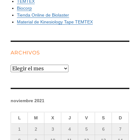
TEMTEX
Biocorp
Tienda Online de Biolaster
Material de Kinesiology Tape TEMTEX
ARCHIVOS
Archivos
noviembre 2021
L
M
X
J
V
S
D
1
2
3
4
5
6
7