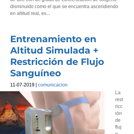
disminuido como el que se encuentra ascendiendo
en altitud real, es...
Entrenamiento en
Altitud Simulada +
Restricción de Flujo
Sanguíneo
11-07-2019
|
comunicacion
La
rest
ricc
ión
de
fluj
o