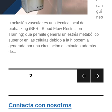
san
guí
neo
u oclusión vascular es una técnica local de
biohacking (BFR - Blood Flow Restriction
Training) que permite generar un estrés metabólico
superior en las células debido a la hipoxemia
generada por una circulación disminuida además
de...
Navegación
PÁGINA
2
de
PÁGI
PRÓ
entradas
NA
XIMA
ANT
PÁGI
ERIO
NA
R
Contacta con nosotros