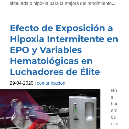
simulada o hipoxia para la mejora del rendimiento...
Efecto de Exposición a
Hipoxia Intermitente en
EPO y Variables
Hematológicas en
Luchadores de Élite
29-04-2020
|
comunicacion
No
s
hac
em
os
eco