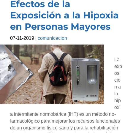
Efectos de la
Exposición a la Hipoxia
en Personas Mayores
07-11-2019
|
comunicacion
La
exp
osi
ció
n a
la
hip
oxi
a intermitente normobárica (IHT) es un método no-
farmacológico para mejorar los recursos funcionales
de un organismo físico sano y para la rehabilitación