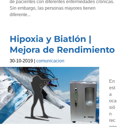
de pacientes con diferentes enfermedades crónicas.
Sin embargo, las personas mayores tienen
diferente...
Hipoxia y Biatlón |
Mejora de Rendimiento
30-10-2019
|
comunicacion
En
est
a
oca
sió
n
rec
oge