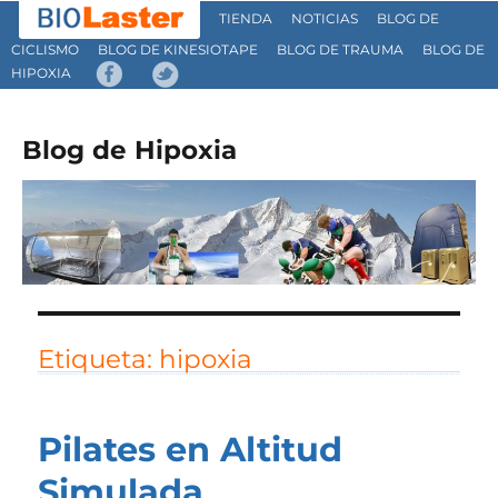
TIENDA
NOTICIAS
BLOG DE
CICLISMO
BLOG DE KINESIOTAPE
BLOG DE TRAUMA
BLOG DE
HIPOXIA
Blog de Hipoxia
Etiqueta:
hipoxia
Pilates en Altitud
Simulada