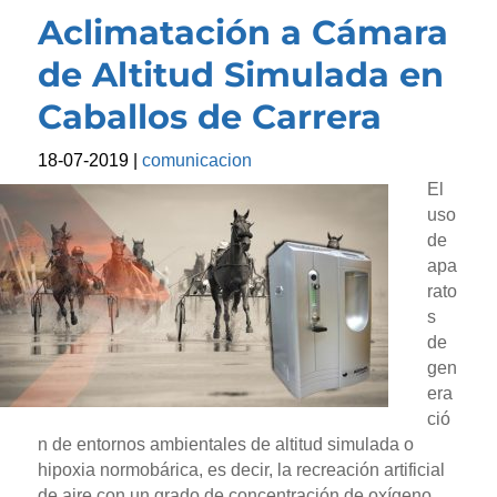
Aclimatación a Cámara
de Altitud Simulada en
Caballos de Carrera
18-07-2019
|
comunicacion
El
uso
de
apa
rato
s
de
gen
era
ció
n de entornos ambientales de altitud simulada o
hipoxia normobárica, es decir, la recreación artificial
de aire con un grado de concentración de oxígeno