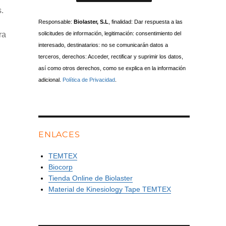
s.
Responsable:
Biolaster, S.L
, finalidad: Dar respuesta a las
solicitudes de información, legitimación: consentimiento del
ra
interesado, destinatarios: no se comunicarán datos a
terceros, derechos: Acceder, rectificar y suprimir los datos,
así como otros derechos, como se explica en la información
adicional.
Política de Privacidad
.
ENLACES
TEMTEX
Biocorp
Tienda Online de Biolaster
Material de Kinesiology Tape TEMTEX