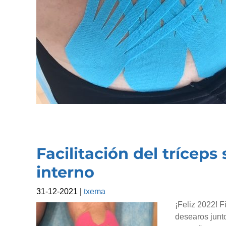
Facilitación del tríceps
interno
31-12-2021
|
txema
¡Feliz 2022! F
desearos junto