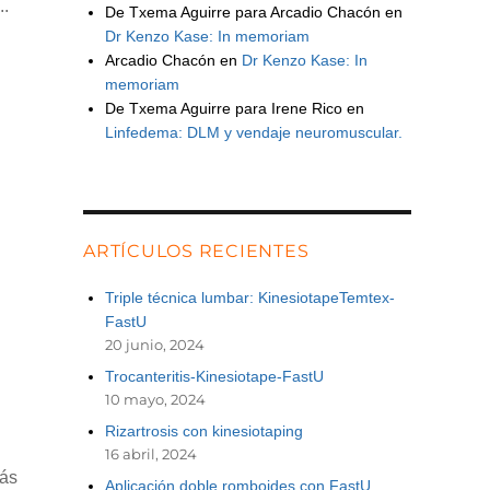
..
De Txema Aguirre para Arcadio Chacón
en
Dr Kenzo Kase: In memoriam
Arcadio Chacón
en
Dr Kenzo Kase: In
memoriam
De Txema Aguirre para Irene Rico
en
Linfedema: DLM y vendaje neuromuscular.
ARTÍCULOS RECIENTES
Triple técnica lumbar: KinesiotapeTemtex-
FastU
20 junio, 2024
Trocanteritis-Kinesiotape-FastU
10 mayo, 2024
Rizartrosis con kinesiotaping
16 abril, 2024
más
Aplicación doble romboides con FastU