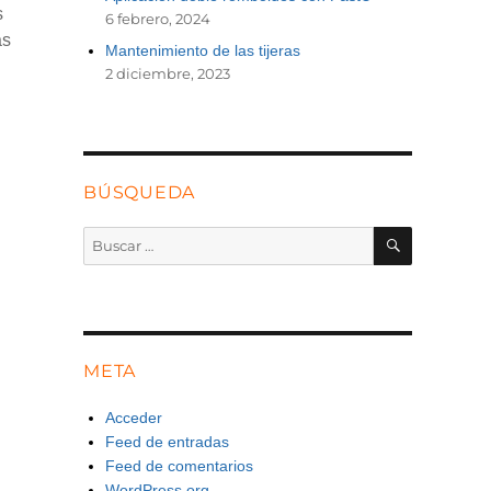
s
6 febrero, 2024
as
Mantenimiento de las tijeras
2 diciembre, 2023
BÚSQUEDA
BUSCAR
Buscar
por:
META
Acceder
Feed de entradas
Feed de comentarios
WordPress.org